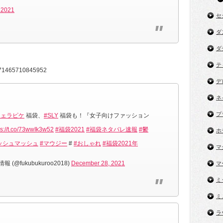
 2021
セ
ダ
ダ
テ
75771465710845952
デ
ネ
プ
ジェラピケ
福袋、
#SLY
福袋も！『女子向けファッション
ps://t.co/73wwIk3w52
#福袋2021
#福袋ネタバレ速報
#鬱
ホ
ッシュマッシュ
#マウジー
#
#おしゃれ
#福袋2021年
マ
@fukubukuroo2018)
December 28, 2021
マ
ミ
ミ
ラ