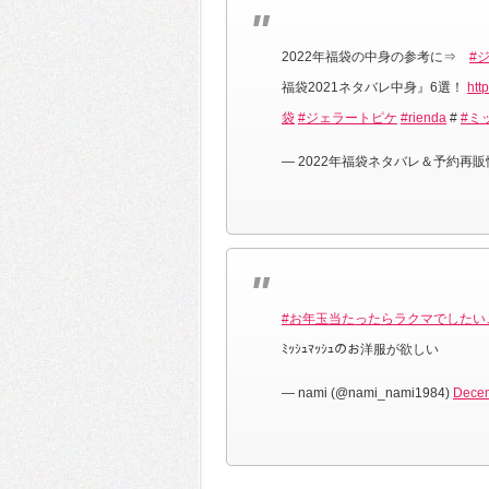
2022年福袋の中身の参考に⇒
#
福袋2021ネタバレ中身』6選！
htt
袋
#ジェラートピケ
#rienda
#
#ミ
— 2022年福袋ネタバレ＆予約再販情報 (
#お年玉当たったらラクマでしたい
ﾐｯｼｭﾏｯｼｭのお洋服が欲しい
— nami (@nami_nami1984)
Decem