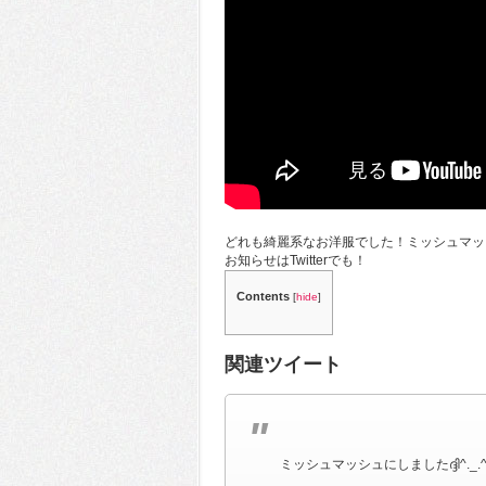
どれも綺麗系なお洋服でした！ミッシュマッ
お知らせはTwitterでも！
Contents
[
hide
]
関連ツイート
ミッシュマッシュにしましたദ്ദി^._.^