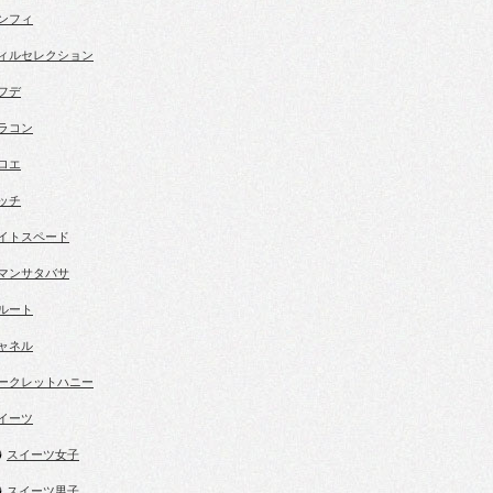
ンフィ
ィルセレクション
フデ
ラコン
ロエ
ッチ
イトスペード
マンサタバサ
ルート
ャネル
ークレットハニー
イーツ
スイーツ女子
スイーツ男子