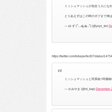
ミッシュマッシュが似合う人にな
とりあえずはこの時のボブまで伸
— ゆ ず (՞⸝⸝o̴̶̷̥᷅ ̫ o̴̶̷̥᷅⸝⸝՞) (@yzyz_ter)
D
https://twitter.com/tobeperfect07/status/1
ミッシュマッシュと同系統+同価格
— かみやま (@ot_kap)
December 2