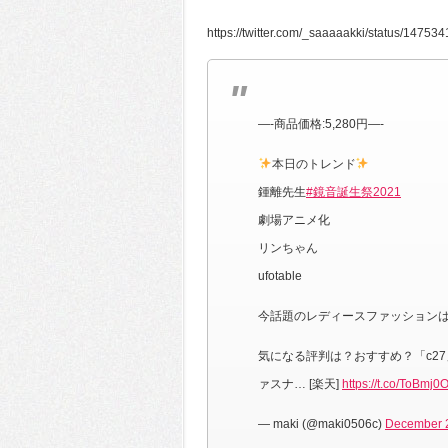
https://twitter.com/_saaaaakki/status/147
—-商品価格:5,280円—-
本日のトレンド
鍾離先生
#鏡音誕生祭2021
劇場アニメ化
リンちゃん
ufotable
今話題のレディースファッション
気になる評判は？おすすめ？「c27
ァスナ… [楽天]
https://t.co/ToBmj0
— maki (@maki0506c)
December 