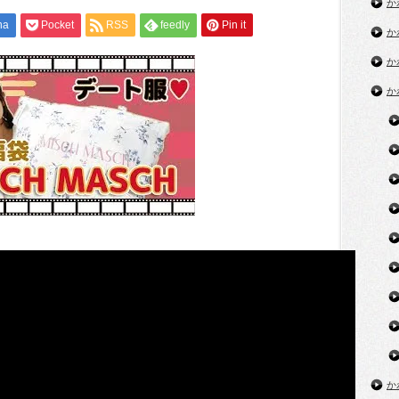
袋】
か
綺
na
Pocket
RSS
feedly
Pin it
麗
か
な
お
か
姉
さ
か
ん
系！
ミ
ッ
シ
ュ
マ
ッ
シ
ュ
開
封！
MISCH
MASCH
は
か