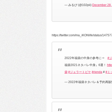
— みるぴ (@102pii)
December 28,
https://twitter.com/ma_iKONlife/status/14
2022年福袋の中身の参考に⇒
#
福袋2021ネタバレ中身』6選！
htt
袋
#ジェラートピケ
#rienda
#
#ミ
— 2022年福袋ネタバレ＆予約再販情報 (