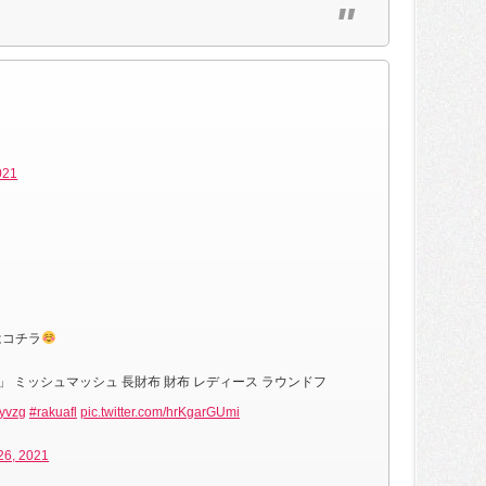
21
はコチラ
」 ミッシュマッシュ 長財布 財布 レディース ラウンドフ
myvzg
#rakuafl
pic.twitter.com/hrKgarGUmi
26, 2021