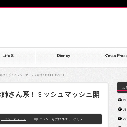
Life S
Disney
X’mas Pres
姉さん系！ミッシュマッシュ開封！MISCH MASCH
カ
なお姉さん系！ミッシュマッシュ開
お
お
お
【2018
ミッシュマッシュ
コメントを受け付けていません
福