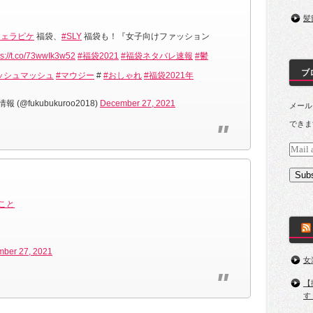
髪
ジェラピケ
福袋、
#SLY
福袋も！『女子向けファッション
ps://t.co/73wwIk3w52
#福袋2021
#福袋ネタバレ速報
#鬱
ブ
ッシュマッシュ
#マウジー
#
#おしゃれ
#福袋2021年
@fukubukuroo2018)
December 27, 2021
メール
できま
Mail
addres
Subs
こと
ber 27, 2021
女
【
す