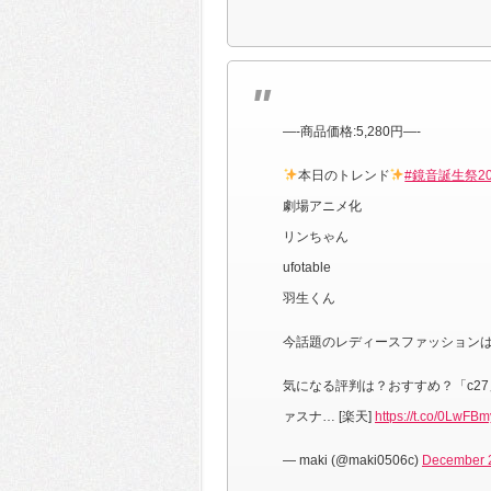
—-商品価格:5,280円—-
本日のトレンド
#鏡音誕生祭20
劇場アニメ化
リンちゃん
ufotable
羽生くん
今話題のレディースファッション
気になる評判は？おすすめ？「c27
ァスナ… [楽天]
https://t.co/0LwFB
— maki (@maki0506c)
December 