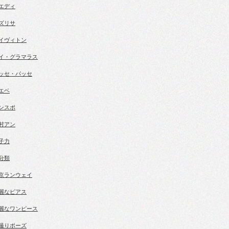
エディ
ズリサ
イヴィトン
イ・グラマラス
ッセ・パッセ
エベ
ンスポ
村アン
子力
分類
京ランウェイ
麗なピアス
麗なワンピース
撮りポーズ