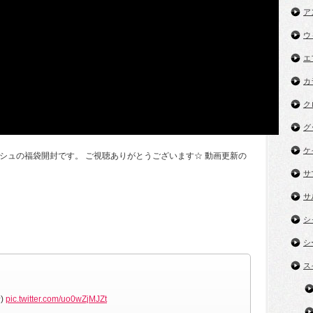
ア
ウ
エ
カ
ク
グ
ケ
シュの福袋開封です。 ご視聴ありがとうございます☆ 動画更新の
サ
サ
シ
シ
ス
)
pic.twitter.com/uo0wZjMJZt