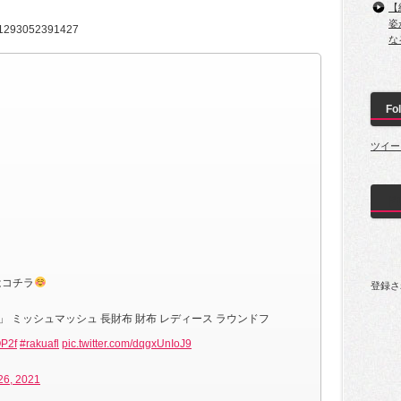
【
姿
5341293052391427
な
Fol
ツイー
ド
はコチラ
登録さ
」 ミッシュマッシュ 長財布 財布 レディース ラウンドフ
OP2f
#rakuafl
pic.twitter.com/dqgxUnIoJ9
26, 2021