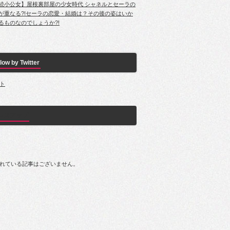
続小公女】屋根裏部屋の少女時代 シャネルとセーラの
が重なる?!セーラの恋愛・結婚は？その後の姿はいか
るものなのでしょうか?!
low by Twitter
ト
レスアップ
れている記事はございません。