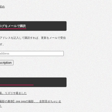
留め
ログをメールで購読
アドレスを記入して購読すれば、更新をメールで受信
す。
s
cription
大人女子のオシャレ生活
装。リズリサ着ました
撮影の裏側】one spoの撮影、、全部見せちゃいま
！