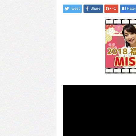
Tweet
Share
+1
Hate