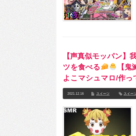
【声真似モッパン】我妻
ツを食べる
【鬼
よこマシュマロ/作っ
2021.12.16
スイーツ
スイー