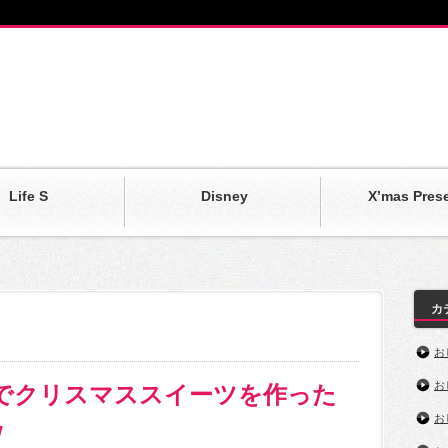
Life S
Disney
X’mas Pres
カ
お
お
気でクリスマススイーツを作った
お
w