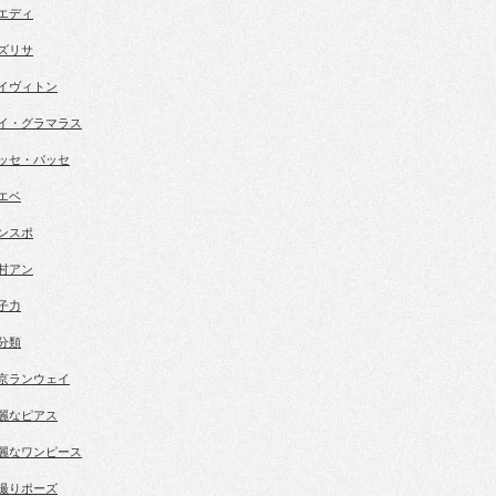
エディ
ズリサ
イヴィトン
イ・グラマラス
ッセ・パッセ
エベ
ンスポ
村アン
子力
分類
京ランウェイ
麗なピアス
麗なワンピース
撮りポーズ