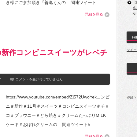
善
き様にご参加頂き『善逸くんの ...関連ツイート…
【
逸
姿
(善
な
詳細を見る
子
ver)
が
黄
色
Fol
い
ス
イ
ツイー
の新作コンビニスイーツがレベチ
ー
ツ
を
ド
食
べ
【ス
ツ
る
コメントを受け付けていません
イ
ー
ツ】
【鬼
https://www.youtube.com/embed/Zj572UwoYekコンビ
登録さ
11
滅
月
の
ニ＃新作＃11月＃スイーツ＃コンビニスイーツ＃チョ
の
刃】
新
遊
コ＃ブラウニー＃どら焼き＃クリームたっぷりMILK
作
郭
コ
編/
ケーキ＃おぼれクリームの ...関連ツイートh…
ン
チ
ビ
ー
詳細を見る