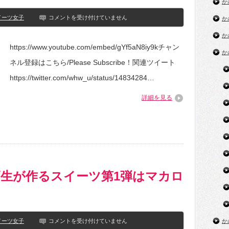
か
【第
イーツ女子
コメントを受け付けていません
か
9
回】
か
女
https://www.youtube.com/embed/gYf5aN8iy9kチャン
子
か
が
ネル登録はこちら/Please Subscribe！関連ツイート
本
気
https://twitter.com/whw_u/status/14834284…
で
ク
詳細を見る
リ
ス
マ
ス
ス
イ
ー
ツ
を
生が作るスイーツ第1弾はマカロ
作
っ
た
ら
衝
撃
【お
イーツ女子
コメントを受け付けていません
か
の
菓