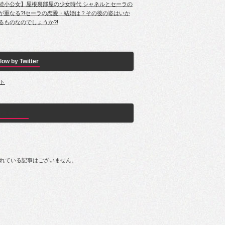
続小公女】屋根裏部屋の少女時代 シャネルとセーラの
が重なる?!セーラの恋愛・結婚は？その後の姿はいか
るものなのでしょうか?!
low by Twitter
ト
レスアップ
れている記事はございません。