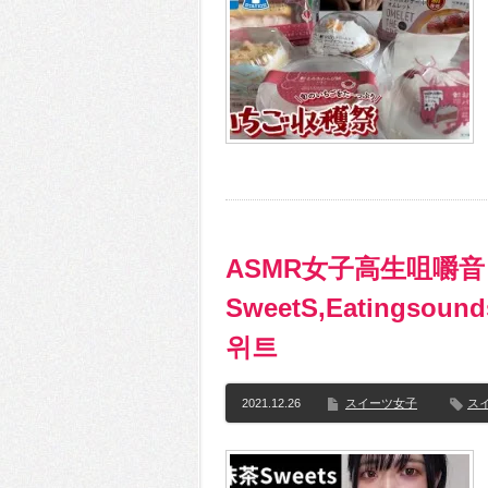
ASMR女子高生咀嚼音
SweetS,Eatingsoun
위트
2021.12.26
スイーツ女子
ス