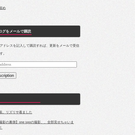
留め
ログをメールで購読
アドレスを記入して購読すれば、更新をメールで受信
す。
s
cription
大人女子のオシャレ生活
装。リズリサ着ました
撮影の裏側】one spoの撮影、、全部見せちゃいま
！