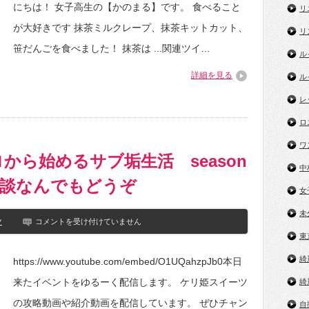
咀
にちは！ 女子高生の【かのまる】です。 食べること
リ
嚼
音
が大好きです 抹茶ミルクレープ、抹茶キットカット、
リ
【抹
茶
笹だんごを食べました！ 抹茶は ...関連ツイ…
ル
ス
イ
詳細を見る
ル
ー
ツ】
レ
Green
SweetS,Eatingsounds,Mukbang,No
Talking,
ロ
말
차
ワ
스
から始めるサブ垢生活 season
위
中
트
雑談なんでもどうぞ
は
女
未
ケ
ツ
コメントを受け付けていません
リ
東
姫
ス
綺
https://www.youtube.com/embed/O1UQahzpJb0本日
イ
ー
来たイベントをゆるーく配信します。 ケリ姫スイーツ
綺
ツ
ゼ
の攻略動画や紹介動画を配信しています。 ぜひチャン
自