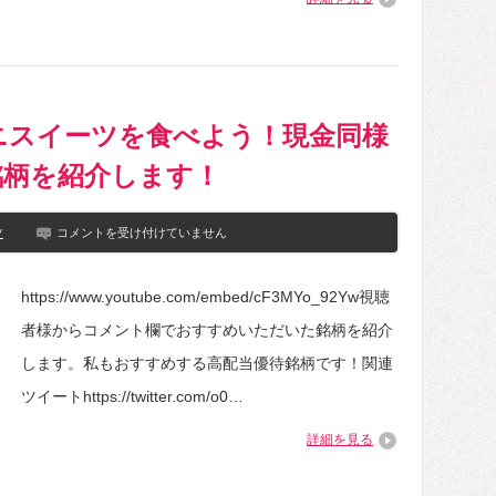
ニ
ズ
ス
ケ
イ
ー
ー
キ/
ツ
ひ
が
よ
レ
こ
ベ
ニスイーツを食べよう！現金同様
マ
チ
シ
す
ュ
銘柄を紹介します！
ぎ
マ
た…
ロ/
は
作
ク
ツ
コメントを受け付けていません
っ
オ
て
カ
み
ー
た
https://www.youtube.com/embed/cF3MYo_92Yw視聴
ド
は
で
者様からコメント欄でおすすめいただいた銘柄を紹介
コ
ン
します。私もおすすめする高配当優待銘柄です！関連
ビ
ニ
ツイートhttps://twitter.com/o0…
ス
イ
詳細を見る
ー
ツ
を