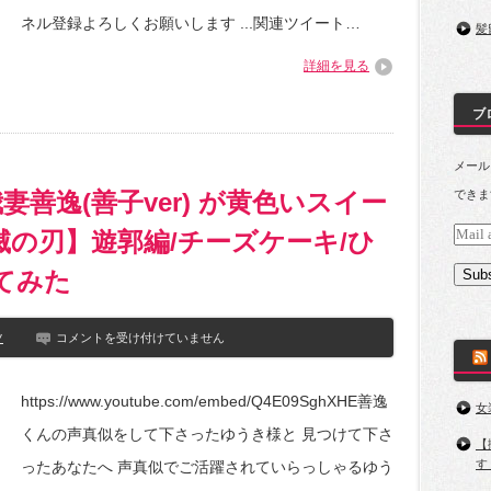
ロ
か
ネル登録よろしくお願いします ...関連ツイート…
髪
ら
始
詳細を見る
め
る
サ
ブ
ブ
垢
生
メール
活
season
善逸(善子ver) が黄色いスイー
できま
２
第
滅の刃】遊郭編/チーズケーキ/ひ
Mail
１
addres
夜
てみた
Subs
質
問
雑
談
【声
ツ
コメントを受け付けていません
な
真
ん
似
で
モ
https://www.youtube.com/embed/Q4E09SghXHE善逸
も
ッ
女
ど
パ
くんの声真似をして下さったゆうき様と 見つけて下さ
う
ン】
【
ぞ
我
す
ったあなたへ 声真似でご活躍されていらっしゃるゆう
は
妻