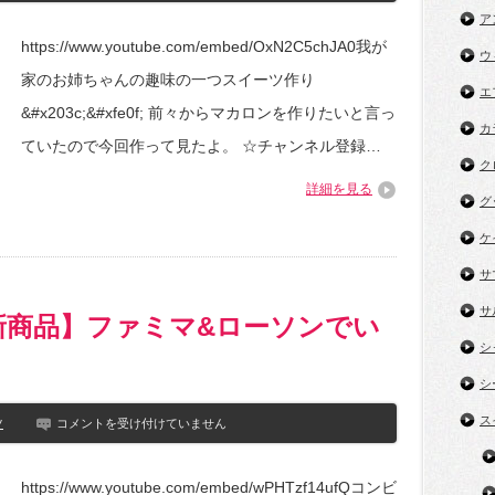
結
子
末
ア
作
に!!www
https://www.youtube.com/embed/OxN2C5chJA0我が
り】
は
ウ
女
家のお姉ちゃんの趣味の一つスイーツ作り
子
エ
高
&#x203c;&#xfe0f; 前々からマカロンを作りたいと言っ
生
カ
が
ていたので今回作って見たよ。 ☆チャンネル登録…
作
ク
る
詳細を見る
ス
グ
イ
ー
ケ
ツ
第
サ
1
弾
サ
は
新商品】ファミマ&ローソンでい
マ
シ
カ
ロ
シ
ン
作
ス
【コ
ツ
コメントを受け付けていません
り
ン
ビ
は
ニ
https://www.youtube.com/embed/wPHTzf14ufQコンビ
ス