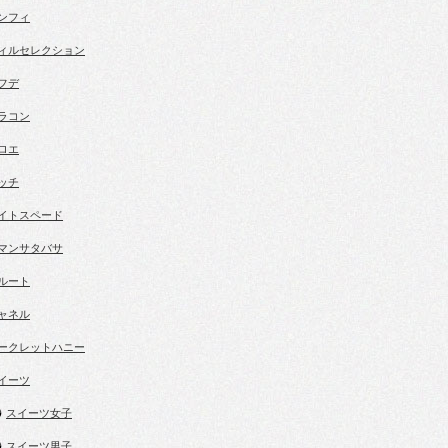
ンフィ
ィルセレクション
フデ
ラコン
ロエ
ッチ
イトスペード
マンサタバサ
ルート
ャネル
ークレットハニー
イーツ
スイーツ女子
スイーツ男子