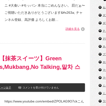
イ
ニ #大食い #モッパン 本当にごめんなさい。 罰だぁ〜
ー
セ
ツ
ご視聴いただきありがとうございます&#x263a;︎ チャ
新
ダ
商
ンネル登録、高評価 よろしくお願…
品】
ダ
フ
詳細を見る
ァ
テ
ミ
マ
デ
&
ロ
ネ
ー
ソ
プ
ン
【抹茶スイーツ】Green
で
ホ
い
ds,Mukbang,No Talking,말차 스
ち
マ
ご
狩
マ
り！！
は
ミ
ASMR
イーツ女子
コメントを受け付けていません
女
ミ
子
高
https://www.youtube.com/embed/ZPOLAG9O7ckこん
ラ
生