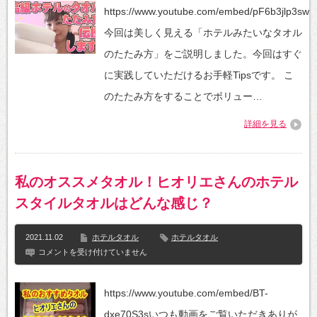
テ
https://www.youtube.com/embed/pF6b3jlp3sw
ル
の
今回は美しく見える「ホテルみたいなタオル
タ
オ
のたたみ方」をご説明しました。今回はすぐ
ル
の
に実践していただけるお手軽Tipsです。 こ
た
た
のたたみ方をすることでボリュー…
み
方
詳細を見る
を
お
教
え
し
私のオススメタオル！ヒオリエさんのホテル
ま
す！
スタイルタオルはどんな感じ？
現
役
イ
2021.11.02
ホテルタオル
ホテルタオル
ン
私
コメントを受け付けていません
テ
の
リ
オ
ア
ス
コ
https://www.youtube.com/embed/BT-
ス
ー
メ
デ
dxe70S3sいつも動画をご覧いただきありが