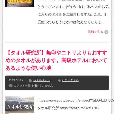
タ
ィ
オ
ネ
とうございます。(^^) 今回は、私の大のお気
ル！
ー
ヒ
タ
に入りのタオルをご紹介しますね♪ これ、1
オ
ー
リ
度使ったらもうほかのは使えなくなりま…
の
エ
Tips
さ
お
詳細を見る
ん
す
の
そ
ホ
分
テ
け
ル
シ
【タオル研究所】無印やニトリよりもおすす
ス
リ
タ
ー
めのタオルがあります。高級ホテルにおいて
イ
ズ
ル
☆
あるような使い心地
タ
む
オ
っ
ル
ち
2021.10.15
ホテルタオル
ホテルタオル
は
ゃ
【タ
コメントを受け付けていません
ど
簡
オ
ん
単！
ル
な
は
研
感
https://www.youtube.com/embed/YuEG4zLH6Q
究
じ？
所】
は
タオル研究所 https://amzn.to/3ksO1K2
無
印