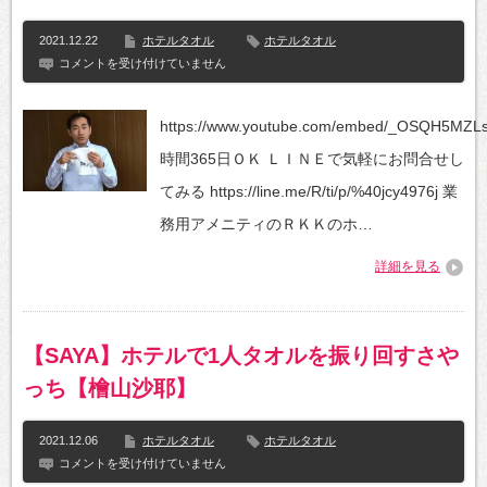
リ
に
2021.12.22
ホテルタオル
ホテルタオル
く
ホ
コメントを受け付けていません
い
テ
か
ル
ら
旅
お
https://www.youtube.com/embed/_OSQH5MZL
館
す
業
す
時間365日ＯＫ ＬＩＮＥで気軽にお問合せし
務
め〜
用
は
てみる https://line.me/R/ti/p/%40jcy4976j 業
ア
メ
務用アメニティのＲＫＫのホ…
ニ
テ
詳細を見る
ィ
フ
ェ
イ
ス
【SAYA】ホテルで1人タオルを振り回すさや
タ
オ
っち【檜山沙耶】
ル
匁
（も
2021.12.06
ホテルタオル
ホテルタオル
ん
め）
【SAYA】
コメントを受け付けていません
と
ホ