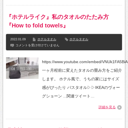
『ホテルライク』私のタオルのたたみ方
『How to fold towels』
2022.01.09
ホテルタオル
ホテルタオル
『ホ
コメントを受け付けていません
テ
ル
ラ
https://www.youtube.com/embed/VNUk1FA5BiA
イ
ク』
一ヶ月程前に変えたタオルの畳み方をご紹介
私
の
します。 ホテル風で、うちの家にはサイズ
タ
オ
感がぴったり バスタオル▷▷IKEAのヴォー
ル
の
グショーン ...関連ツイート…
た
た
詳細を見る
み
方
『How
to
fold