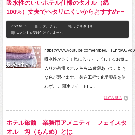
吸水性のいいホテル仕様のタオル（綿
towels』
は
100%）丈夫でヘタリにくいからおすすめ〜
2022.01.03
ホテルタオル
ホテルタオル
吸
コメントを受け付けていません
水
性
の
https://www.youtube.com/embed/PsEhfgwGVq8
い
い
吸水性が良くて気に入ってリピしてるお気に
ホ
テ
入りの泉州タオル 色も12種類あって、好き
ル
仕
な色が選べます。 製造工程で化学薬品を使
様
の
わず、 ...関連ツイートht…
タ
オ
詳細を見る
ル
（綿
100%）
丈
夫
ホテル旅館 業務用アメニティ フェイスタ
で
ヘ
オル 匁（もんめ）とは
タ