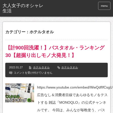
大人女子のオシャレ
menu
生活
カテゴリー：ホテルタオル
【計900回洗濯！】バスタオル・ランキング
30【超掘り出しモノ大発見！】
2022.01.27
ホテルタオル
ホテルタオル
【計
コメントを受け付けていません
900
回
洗
https://www.youtube.com/embed/WwQdfIfCsgU
濯！】
バ
広告なし＆消費者目線であらゆるモノをテス
ス
タ
トする 雑誌『MONOQLO』の公式チャンネ
オ
ル・
ルです。 今回は、みんなが毎晩使う、バス
ラ