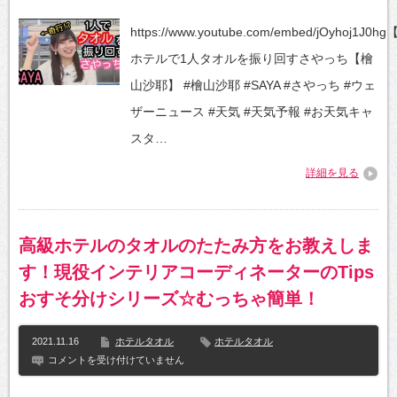
は
テ
は
ル
https://www.youtube.com/embed/jOyhoj1J0h
で
1
ホテルで1人タオルを振り回すさやっち【檜
人
タ
山沙耶】 #檜山沙耶 #SAYA #さやっち #ウェ
オ
ル
ザーニュース #天気 #天気予報 #お天気キャ
を
振
スタ…
り
回
詳細を見る
す
さ
や
っ
ち
高級ホテルのタオルのたたみ方をお教えしま
【檜
山
す！現役インテリアコーディネーターのTips
沙
耶】
おすそ分けシリーズ☆むっちゃ簡単！
は
2021.11.16
ホテルタオル
ホテルタオル
高
コメントを受け付けていません
級
ホ