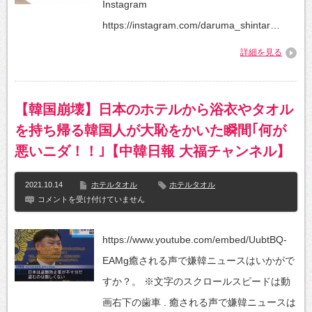
Instagram
や
ニ
https://instagram.com/daruma_shintar…
ト
リ
詳細を見る
よ
り
も
お
す
【韓国崩壊】日本のホテルから浴衣やタオル
す
め
を持ち帰る韓国人が大恥をかいた瞬間｢何が
の
タ
悪いニダ！！｣【中韓日報 大福チャンネル】
オ
ル
が
2021.10.14
ホテルタオル
ホテルタオル
あ
【韓
コメントを受け付けていません
り
国
ま
崩
す。
壊】
高
https://www.youtube.com/embed/UubtBQ-
日
級
本
ホ
EAMg癒される声で嫌韓ニュースはいかがで
の
テ
ホ
ル
すか？。 ※文字のスクロールスピードは動
テ
に
ル
お
画右下の歯車 . 癒される声で嫌韓ニュースは
か
い