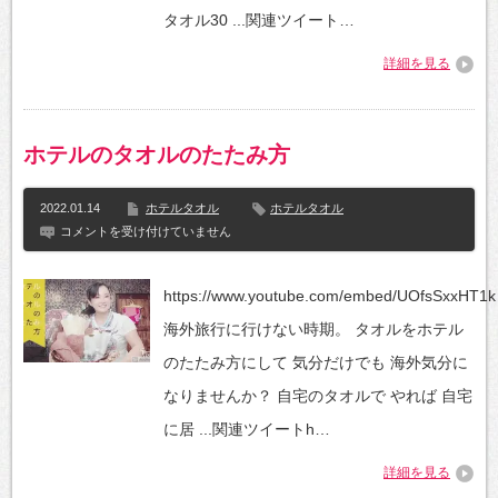
ン
タオル30 ...関連ツイート…
キ
ン
詳細を見る
グ
30【超
掘
り
出
ホテルのタオルのたたみ方
し
モ
ノ
2022.01.14
ホテルタオル
ホテルタオル
大
発
ホ
コメントを受け付けていません
見！】
テ
は
ル
の
https://www.youtube.com/embed/UOfsSxxHT1k
タ
オ
海外旅行に行けない時期。 タオルをホテル
ル
の
のたたみ方にして 気分だけでも 海外気分に
た
た
なりませんか？ 自宅のタオルで やれば 自宅
み
方
に居 ...関連ツイートh…
は
詳細を見る