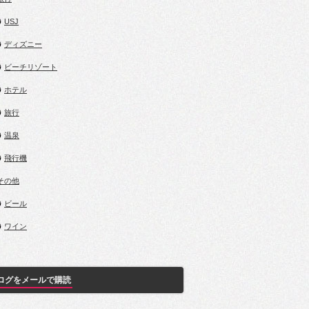
USJ
ディズニー
ビーチリゾート
ホテル
旅行
温泉
飛行機
.その他
ビール
ワイン
ログをメールで購読