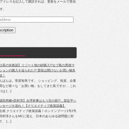
アドレスを記入して購読すれば、更新をメールで受信
す。
s
cription
おすすめ大人旅
社長の失敗談】リゾート地の砂購入!?セブ島の悪徳マ
ションの購入を迫られた!? 普段は聞けないお買い物失
談！
んばんは。菅原智美です。 ショッピング、投資、企業
買など様々な「お買い物」をしてきた私ですが… これ
けは […]
成田悠輔×田村淳】台湾有事はもう目の前!?…習近平へ
ッセージを送れ！【クリエイティブ政策談義】
企画 クリエイティブ政策談義！ロンドンブーツ1号2号
田村淳さんをMCに迎え、日本のあらゆる諸問題に対
て、 […]