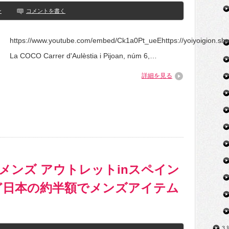
ン
コメントを書く
https://www.youtube.com/embed/Ck1a0Pt_ueEhttps://yoiyoigion.sho
La COCO Carrer d'Aulèstia i Pijoan, núm 6,…
詳細を見る
ベ メンズ アウトレットinスペイン
ど日本の約半額でメンズアイテム
3