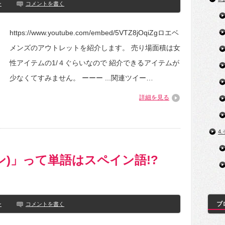
ン
コメントを書く
https://www.youtube.com/embed/5VTZ8jOqiZgロエベ
メンズのアウトレットを紹介します。 売り場面積は女
性アイテムの1/４ぐらいなので 紹介できるアイテムが
少なくてすみません。 ーーー ...関連ツイー…
詳細を見る
4
ョン)」って単語はスペイン語!?
ブ
ン
コメントを書く