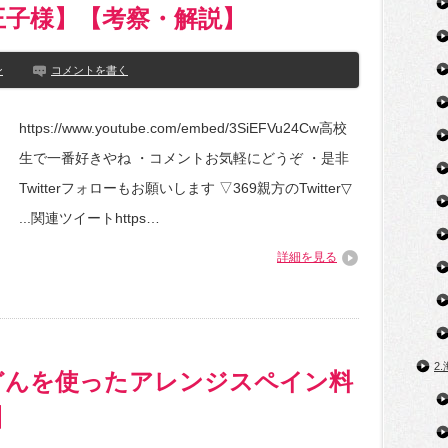
王子様】【考察・解説】
ン
コメントを書く
https://www.youtube.com/embed/3SiEFVu24Cw高校
生で一番好きやね ・コメントお気軽にどうぞ ・是非
Twitterフォローもお願いします ▽369親方のTwitter▽
...関連ツイートhttps…
詳細を見る
2
どんを使ったアレンジスペイン料
】