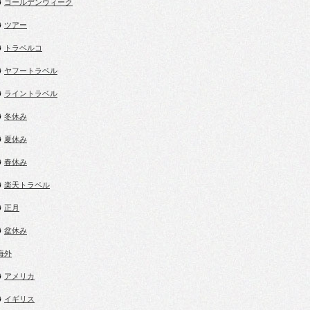
ゴールデンウィーク
ツアー
トラベルコ
ヤフートラベル
ライントラベル
冬休み
夏休み
春休み
楽天トラベル
正月
盆休み
.海外
アメリカ
イギリス