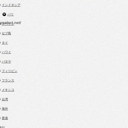
インドネシア
バリ
pselect.net/
スペイン
セブ島
タイ
ハワイ
パタヤ
フィリピン
フランス
メキシコ
台湾
海外
香港
.旅行