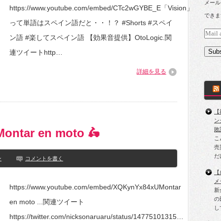
メール
https://www.youtube.com/embed/CTc2wGYBE_E「Vision」
できま
って単語はスペイン語だと・・！？ #Shorts #スペイ
Mail
ン語 #楽してスペイン語 【効果音提供】OtoLogic.関
addres
Subs
連ツイートhttp…
詳細を見る
【
ン
tar en moto 🛵
敗
こ
売
だ
ン
コメントを書く
【
メ
https://www.youtube.com/embed/XQKynYx84xUMontar
新
の
en moto ...関連ツイート
し
https://twitter.com/nicksonaruaru/status/14775101315…