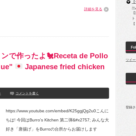
【
ー
詳細を見る
【
ト
【 
Fol
インで作ったよ
🐔
Receta de Pollo
ツイー
gue"
Japanese fried chicken
楽
ン
コメントを書く
登録さ
https://www.youtube.com/embed/K25ggjQg2u0こんに
ちは! 今回はBurro's Kitchen 第二弾&#x2757; みんな大
好き「唐揚げ」をBurroの台所からお届けします