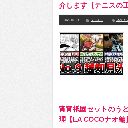
介します【テニスの
2022.01.23
スペイン
スペイ
宵宵祇園セットのう
理【LA COCOナオ編