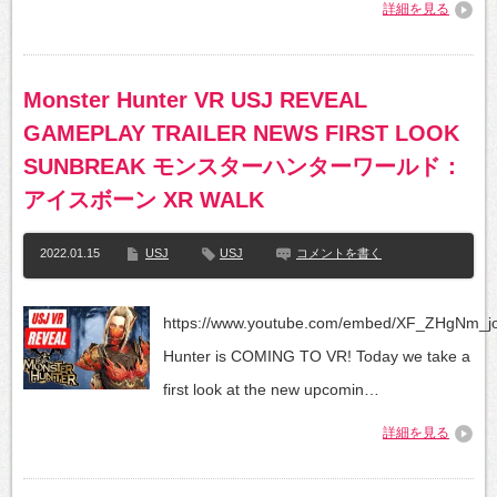
詳細を見る
Monster Hunter VR USJ REVEAL
GAMEPLAY TRAILER NEWS FIRST LOOK
SUNBREAK モンスターハンターワールド：
アイスボーン XR WALK
2022.01.15
USJ
USJ
コメントを書く
https://www.youtube.com/embed/XF_ZHgNm_j
Hunter is COMING TO VR! Today we take a
first look at the new upcomin…
詳細を見る