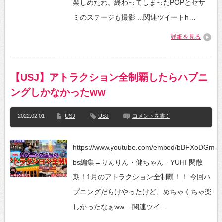
楽しめたわ。終わってしまったPOPとセサ
ミのステージも撮影 ...関連ツイートh…
詳細を見る
【USJ】アトラクション全制覇したらハプニ
ングしかなかったww
2022.02.01
USJ
USJ
コメントを書く
https://www.youtube.com/embed/bBFXoDGm-
bs編集→りんりん・健ちゃん・YUHI 閑散
期！1月のアトラクション全制覇！！ 今回ハ
プニングだらけやったけど、めちゃくちゃ楽
しかったなぁww ...関連ツイ…