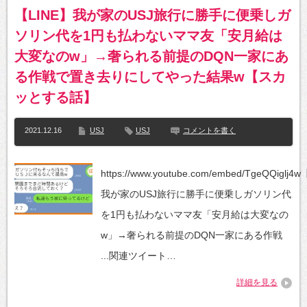
【LINE】我が家のUSJ旅行に勝手に便乗しガ
ソリン代を1円も払わないママ友「安月給は
大変なのw」→奢られる前提のDQN一家にあ
る作戦で置き去りにしてやった結果w【スカ
ッとする話】
2021.12.16
USJ
USJ
コメントを書く
https://www.youtube.com/embed/TgeQQiglj4
我が家のUSJ旅行に勝手に便乗しガソリン代
を1円も払わないママ友「安月給は大変なの
w」→奢られる前提のDQN一家にある作戦
...関連ツイート…
詳細を見る