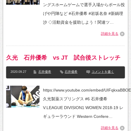
ングスホームゲームで選手入場からボール投
げや円陣など #石井優希 #岩坂名奈 #新鍋理
沙 ◇活動資金を援助しよう！関連ツ…
詳細を見る
久光 石井優希 vs JT 試合後ストレッチ
2020.09.27
石井優希
石井優希
コメントを書く
https://www.youtube.com/embed/UIFqkxaBBOE
久光製薬スプリングス #6 石井優希
V.LEAGUE DIVISION1 WOMEN 2018-19 レ
ギュラーラウンド Western Confere…
詳細を見る