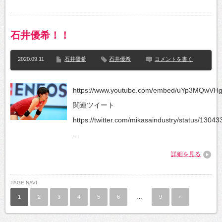
石井優希！！
2020.09.11
石井優希
石井優希
コメントを書く
https://www.youtube.com/embed/uYp3MQwVH
関連ツイート
https://twitter.com/mikasaindustry/status/1304
…
詳細を見る
PAGE NAVI
1
2
3
4
5
6
…
9
»