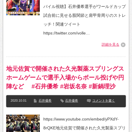
バイル視聴】石井優希選手がワールドカップ
試合前に見せる股関節と肩甲骨周りのストレ
ッチ！関連ツイート
https://twitter.com/volle…
詳細を見る
地元佐賀で開催された久光製薬スプリングス
ホームゲームで選手入場からボール投げや円
陣など #石井優希 #岩坂名奈 #新鍋理沙
2020.10.01
石井優希
石井優希
コメントを書く
https://www.youtube.com/embed/yPXdY-
8rQKE地元佐賀で開催された久光製薬スプリ