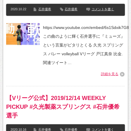
2020.10.22
石井優希
石井優希
コメントを書く
https://www.youtube.com/embed/6s1Sdxik7G8
この曲のように輝く石井選手に『ミューズ』
という言葉がピタリとくる 久光 スプリング
ス バレー volleyball Vリーグ 戸江真奈 比金.
関連ツイート…
詳細を見る
【Vリーグ公式】2019/12/14 WEEKLY
PICKUP #久光製薬スプリングス #石井優希
選手
2020.10.16
石井優希
石井優希
コメントを書く