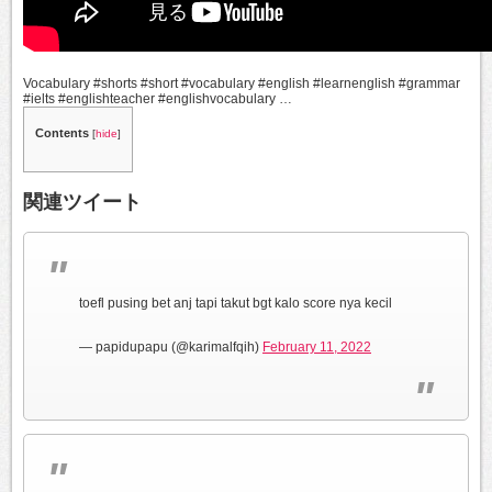
Vocabulary #shorts #short #vocabulary #english #learnenglish #grammar
#ielts #englishteacher #englishvocabulary …
Contents
[
hide
]
関連ツイート
toefl pusing bet anj tapi takut bgt kalo score nya kecil
— papidupapu (@karimalfqih)
February 11, 2022