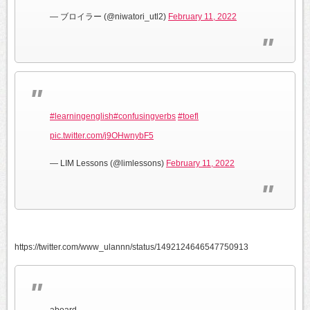
— ブロイラー (@niwatori_utl2)
February 11, 2022
#learningenglish
#confusingverbs
#toefl
pic.twitter.com/j9OHwnybF5
— LIM Lessons (@limlessons)
February 11, 2022
https://twitter.com/www_ulannn/status/1492124646547750913
aboard