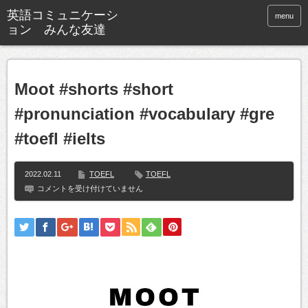
英語コミュニケーシ
menu
ョン みんな友達
Moot #shorts #short
#pronunciation #vocabulary #gre
#toefl #ielts
2022.02.11
TOEFL
TOEFL
Moot
コメントを受け付けていません
#shorts
#short
#pronunciation
#vocabulary
#gre
#toefl
#ielts
は