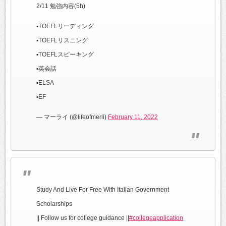
2/11 勉強内容(5h)
▪︎TOEFLリーディング
▪︎TOEFLリスニング
▪︎TOEFLスピーキング
▪︎英会話
▪︎ELSA
▪︎EF
— マーライ (@lifeofmerli)
February 11, 2022
Study And Live For Free With Italian Government
Scholarships
|| Follow us for college guidance ||
#collegeapplication