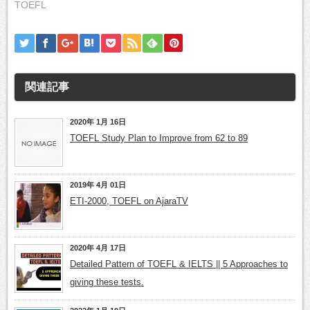
TOEFL
関連記事
2020年 1月 16日
TOEFL Study Plan to Improve from 62 to 89
2019年 4月 01日
ETI-2000, TOEFL on AjaraTV
2020年 4月 17日
Detailed Pattern of TOEFL & IELTS || 5 Approaches to
giving these tests.