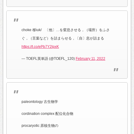
choke /ʧóuk/ 〔他〕…を窒息させる，（場所）をふさ
ぐ，（言葉など）を詰まらせる，〔自〕息が詰まる
https://t.co/ePb7Y2lpxK
— TOEFL英単語 (@TOEFL_120)
February 11, 2022
paleontology 古生物学
cordination complex 配位化合物
procaryotic 原核生物の