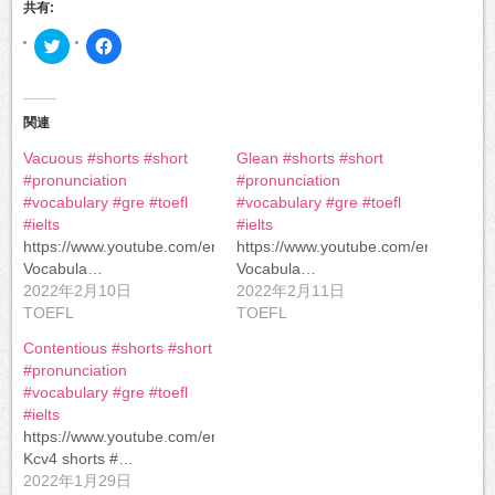
共有:
ク
Facebook
リ
で
ッ
共
ク
有
し
す
て
る
Twitter
に
関連
で
は
共
ク
Vacuous #shorts #short
Glean #shorts #short
有
リ
(新
ッ
#pronunciation
#pronunciation
し
ク
い
し
#vocabulary #gre #toefl
#vocabulary #gre #toefl
ウ
て
#ielts
#ielts
ィ
く
ン
だ
https://www.youtube.com/embed/lc39xWMq8EA
https://www.youtube.com/embed/9
ド
さ
ウ
い
Vocabula…
Vocabula…
で
(新
2022年2月10日
2022年2月11日
開
し
き
い
TOEFL
TOEFL
ま
ウ
す)
ィ
ン
Contentious #shorts #short
ド
#pronunciation
ウ
で
#vocabulary #gre #toefl
開
き
#ielts
ま
https://www.youtube.com/embed/9wuA40-
す)
Kcv4 shorts #…
2022年1月29日