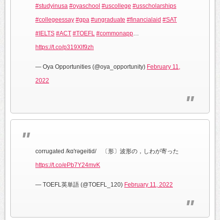
#studyinusa
#oyaschool
#uscollege
#usscholarships
#collegeessay
#gpa
#ungraduate
#financialaid
#SAT
#IELTS
#ACT
#TOEFL
#commonapp
…
https://t.co/p319Xlf9zh
— Oya Opportunities (@oya_opportunity)
February 11,
2022
corrugated /kɑ'rəgeitid/ 〔形〕波形の，しわが寄った
https://t.co/ePb7Y24mvK
— TOEFL英単語 (@TOEFL_120)
February 11, 2022