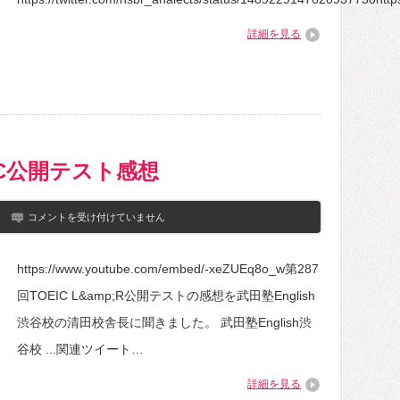
詳細を見る
EIC公開テスト感想
1
コメントを受け付けていません
月
30
日
https://www.youtube.com/embed/-xeZUEq8o_w第287
第
287
回TOEIC L&amp;R公開テストの感想を武田塾English
回
TOEIC
渋谷校の清田校舎長に聞きました。 武田塾English渋
公
開
谷校 ...関連ツイート…
テ
ス
詳細を見る
ト