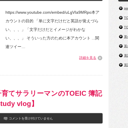
頻
る。」
出
は
pe
単
https://www.youtube.com/embed/uLgVIa9MRpo本ア
語
T
600
カウントの目的 「単に文字だけだと英語が覚えづら
～
TO
800
い、、、」「文字だけだとイメージがわかな
点
レ
英
い、、、」 そういった方のために本アカウント ...関
ベ
ル
連ツイー…
英
No51-
75【英
英
詳細を見る
語
学
英
習】
は
育てサラリーマンのTOEIC 簿記
dy vlog】
【ル
コメントを受け付けていません
ー
テ