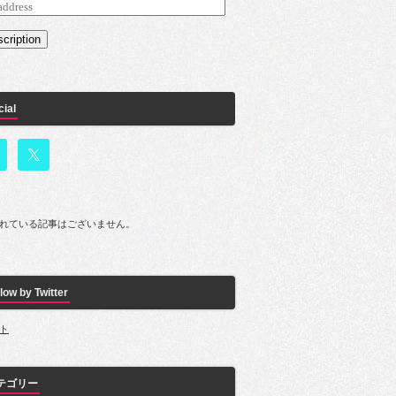
s
cription
cial
れている記事はございません。
low by Twitter
ト
テゴリー