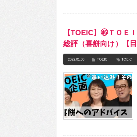
【TOEIC】㊻ＴＯＥ
総評（喜餅向け）【目指
2022.01.30
TOEIC
TOEIC