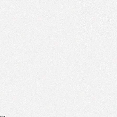
s://t…