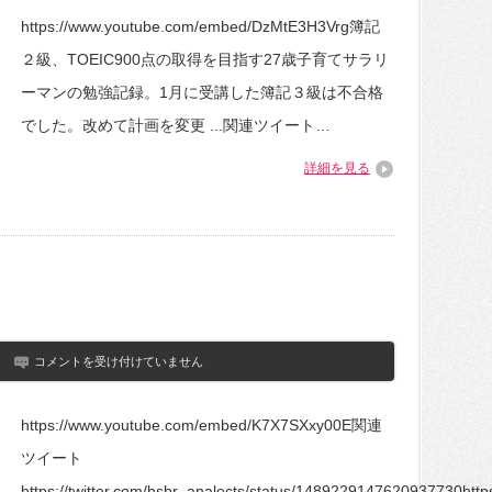
ィ
https://www.youtube.com/embed/DzMtE3H3Vrg簿記
ン】
27
２級、TOEIC900点の取得を目指す27歳子育てサラリ
歳
子
ーマンの勉強記録。1月に受講した簿記３級は不合格
育
て
でした。改めて計画を変更 ...関連ツイート…
サ
ラ
詳細を見る
リ
ー
マ
ン
の
TOEIC
簿
記
勉
強
ル
告
コメントを受け付けていません
ー
知
テ
#toeic
ィ
対
ン
https://www.youtube.com/embed/K7X7SXxy00E関連
策
#7【study
は
vlog】
ツイート
は
https://twitter.com/hsbr_analects/status/1489229147620937730http