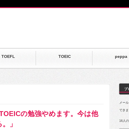
TOEFL
TOEIC
peppa
ブ
メール
できま
TOEICの勉強やめます。今は他
16人
る。」