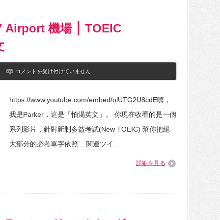
Iku
さ
ん
総
irport 機場 ⎮ TOEIC
評
（喜
文
餅
向
け）
多
【目
コメントを受け付けていません
益
指
高
せ
分
900&990！】
https://www.youtube.com/embed/olUTG2U8cdE嗨，
必
は
考
我是Parker，這是「怕渴英文」。 你現在收看的是一個
單
字
系列影片，針對新制多益考試(New TOEIC) 幫你把絕
⎮
17
大部分的必考單字依照 ...関連ツイ…
Airport
機
詳細を見る
場
⎮
TOEIC
Vocabulary
⎮
怕
渴