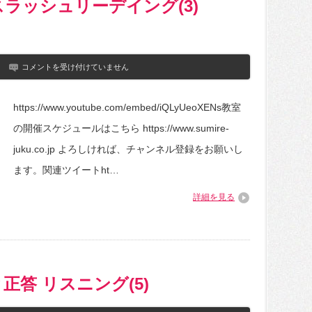
英
スラッシュリーデイング(3)
文
は
山
コメントを受け付けていません
崎
先
生
https://www.youtube.com/embed/iQLyUeoXENs教室
構
文
の開催スケジュールはこちら https://www.sumire-
読
解
juku.co.jp よろしければ、チャンネル登録をお願いし
＆
ス
ます。関連ツイートht…
ラ
ッ
詳細を見る
シ
ュ
リ
ー
デ
イ
ン
グ
問題と正答 リスニング(5)
(3)
（TOEIC
中