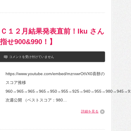
感
想
は
ＩＣ１２月結果発表直前！Iku さん
せ900&990！】
【TOEIC】
コメントを受け付けていません
㊻
Ｔ
Ｏ
https://www.youtube.com/embed/mzrxwrOtVX0喜餅の
Ｅ
Ｉ
スコア推移
Ｃ
１
960→965→965→965→950→955→925→940→955→980→945→9
２
月
次週公開 （ベストスコア：980…
結
果
詳細を見る
発
表
直
前！