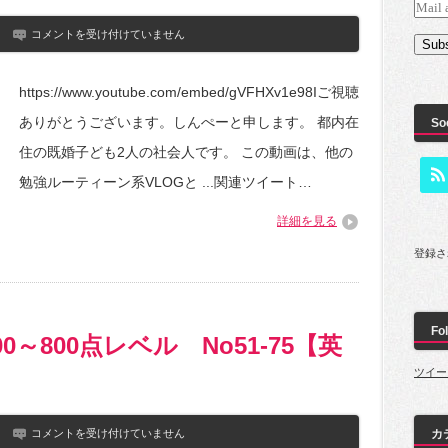
Mail
社
addres
コメントを受け付けていません
Subs
会
人
の
https://www.youtube.com/embed/gVFHXv1e98Iご視聴
勉
強
ありがとうございます。しんぺーと申します。 都内在
So
VLOG「TOEIC
の
住の既婚子ども2人の社会人です。 この動画は、他の
勉
強
勉強ルーティーン系VLOGと ...関連ツイート…
や
め
詳細を見る
ま
す。
登録さ
今
は
他
に
や
Fol
る
0～800点レベル No51-75【英
べ
き
ツイー
こ
と
が
【TOEIC】
あ
コメントを受け付けていません
カ