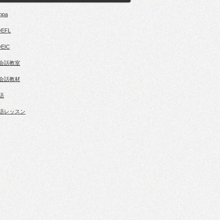
ppa
OEFL
EIC
会話教室
会話教材
語
語レッスン