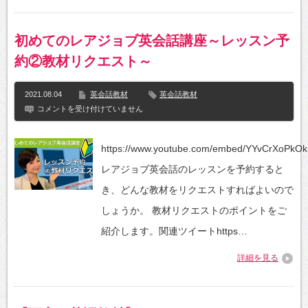
る〛
は
は
初めてのレアジョブ英会話講座～レッスン予
約②教材リクエスト～
2021.08.04
英会話教材
英会話教材
初
コメントを受け付けていません
め
て
の
https://www.youtube.com/embed/YYvCrXoPkOk
レ
ア
レアジョブ英会話のレッスンを予約すると
ジ
ョ
き、どんな教材をリクエストすればよいので
ブ
英
しょうか。 教材リクエストのポイントをご
会
話
紹介します。関連ツイートhttps…
講
座
詳細を見る
～
レ
ッ
ス
ン