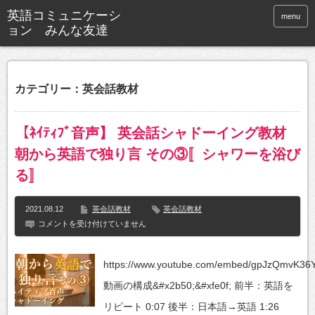
英語コミュニケーシ
menu
ョン みんな友達
カテゴリー：英会話教材
【ﾈｲﾃｨﾌﾞ音声】 英会話シャドーイング教材
朝から英語で独り言 その③〚シャワーを浴び
る〛
2021.08.12
英会話教材
英会話教材
【ﾈ
コメントを受け付けていません
ｲ
ﾃ
ｨ
https://www.youtube.com/embed/gpJzQmvK36
ﾌﾞ
音
動画の構成&#x2b50;&#xfe0f; 前半：英語を
声】
英
リピート 0:07 後半：日本語→英語 1:26
会