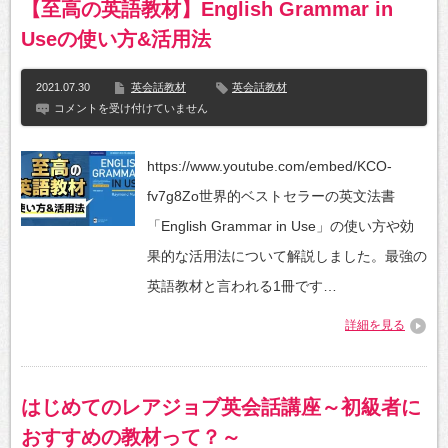
【至高の英語教材】English Grammar in
予
約
Useの使い方&活用法
②
教
材
2021.07.30
英会話教材
英会話教材
リ
【至
コメントを受け付けていません
ク
高
エ
の
ス
英
ト
https://www.youtube.com/embed/KCO-
語
～
教
は
fv7g8Zo世界的ベストセラーの英文法書
材】
English
「English Grammar in Use」の使い方や効
Grammar
in
果的な活用法について解説しました。最強の
Use
の
英語教材と言われる1冊です…
使
い
詳細を見る
方
&
活
用
法
はじめてのレアジョブ英会話講座～初級者に
は
おすすめの教材って？～