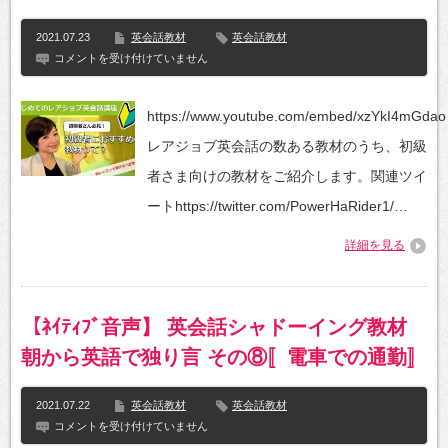
2021.07.23
英会話教材
英会話教材
は
コメントを受け付けていません
じ
め
て
https://www.youtube.com/embed/xzYkI4mGdao
の
レ
レアジョブ英会話の数ある教材のうち、初級
ア
ジ
者さま向けの教材をご紹介します。関連ツイ
ョ
ブ
ートhttps://twitter.com/PowerHaRider1/…
英
会
詳細を見る
話
講
座
～
初
【ﾈｲﾃｨﾌﾞ音声】 英会話シャドーイング教材
級
者
朝から英語で独り言 その⑧〚電車での通勤〛
に
お
す
2021.07.22
英会話教材
英会話教材
す
め
【ﾈ
コメントを受け付けていません
の
ｲ