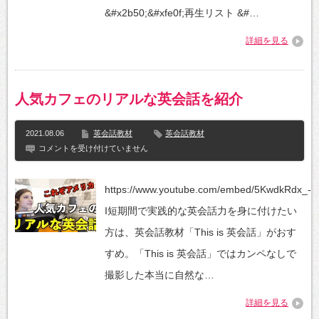
話
&#x2b50;&#xfe0f;再生リスト &#…
シ
ャ
詳細を見る
ド
ー
イ
ン
グ
人気カフェのリアルな英会話を紹介
教
材
朝
2021.08.06
英会話教材
英会話教材
か
ら
人
コメントを受け付けていません
英
気
語
カ
で
フ
https://www.youtube.com/embed/5KwdkRdx_-
独
ェ
り
の
I短期間で実践的な英会話力を身に付けたい
言
リ
そ
ア
方は、英会話教材「This is 英会話」がおす
の
ル
③〚シ
な
すめ。「This is 英会話」ではカンペなしで
ャ
英
ワ
会
撮影した本当に自然な…
ー
話
を
を
詳細を見る
浴
紹
び
介