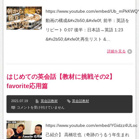
教
ﾃ
材
ｨ
https://www.youtube.com/embed/Ub_mPkKWQ
っ
ﾌﾞ
て？
音
動画の構成&#x2b50;&#xfe0f; 前半：英語を
～
声】
は
英
リピート 0:07​ 後半：日本語→英語 1:23
会
話
&#x2b50;&#xfe0f;再生リスト &…
シ
ャ
詳細を見る
ド
ー
イ
ン
グ
はじめての英会話【教材に挑戦その2】
教
材
favorite応用篇
朝
か
ら
2021.07.19
英会話教材
英会話教材
英
語
は
コメントを受け付けていません
で
じ
独
め
り
て
https://www.youtube.com/embed/YGidzz4UL
言
の
そ
英
己紹介】 高橋壮也（奇跡のうるう年生まれ
の
会