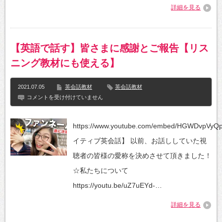
ャ
詳細を見る
ド
ー
イ
ン
グ
【英語で話す】皆さまに感謝とご報告【リス
教
材
ニング教材にも使える】
「朝
か
ら
2021.07.05
英会話教材
英会話教材
英
語
【英
コメントを受け付けていません
で
語
独
で
り
話
https://www.youtube.com/embed/HGWDvpVy
言
す】
そ
皆
イティブ英会話】 以前、お話ししていた視
の
さ
⑨」
ま
聴者の皆様の愛称を決めさせて頂きました！
〚車
に
で
感
☆私たちについて
の
謝
通
と
https://youtu.be/uZ7uEYd-…
勤〛
ご
は
報
詳細を見る
告
【リ