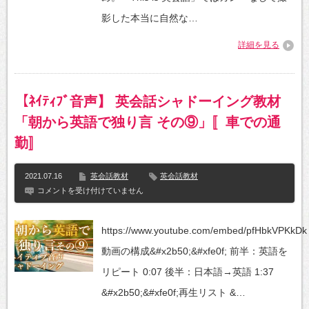
学
生
影した本当に自然な…
が
再
詳細を見る
登
場！
英
語
で
【ﾈｲﾃｨﾌﾞ音声】 英会話シャドーイング教材
イ
ン
「朝から英語で独り言 その⑨」〚車での通
タ
ビ
勤〛
ュ
ー
は
2021.07.16
英会話教材
英会話教材
【ﾈ
コメントを受け付けていません
ｲ
ﾃ
ｨ
https://www.youtube.com/embed/pfHbkVPKkDk
ﾌﾞ
音
動画の構成&#x2b50;&#xfe0f; 前半：英語を
声】
英
リピート 0:07​ 後半：日本語→英語 1:37
会
話
&#x2b50;&#xfe0f;再生リスト &…
シ