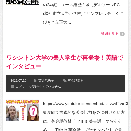
⑧〚電
話
の24歳） ユース経歴 * 城北デルソーレFC
車
【教
で
材
(松江市立大野小学校) * サンフレッチェくに
の
に
通
挑
びき * 立正大…
勤〛
戦
は
そ
詳細を見る
の
2】
favorite
応
用
ワシントン大学の美人学生が再登場！英語で
篇
は
インタビュー
2021.07.18
英会話教材
英会話教材
ワ
コメントを受け付けていません
シ
ン
ト
https://www.youtube.com/embed/xzIvwdTVaDI
ン
大
短期間で実践的な英会話力を身に付けたい方
学
の
は、英会話教材「This is 英会話」がおすす
美
人
め。「This is 英会話」ではカンペなしで撮