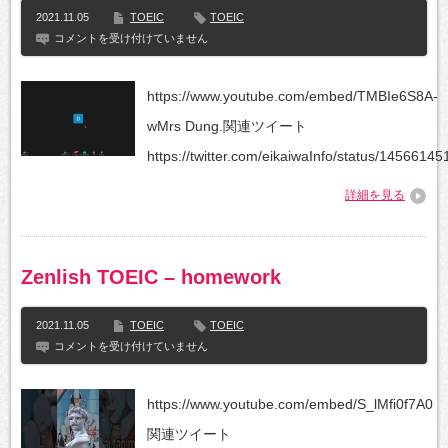
2021.11.05
TOEIC
TOEIC
Ôn
コメントを受け付けていません
luyện
Toeic
buổi
https://www.youtube.com/embed/TMBIe6S8A-
1
(3)
wMrs Dung.関連ツイート
は
https://twitter.com/eikaiwaInfo/status/14566
詳細を見る
Zenlish TOEIC – homework
2021.11.05
TOEIC
TOEIC
Zenlish
コメントを受け付けていません
TOEIC
–
homework
https://www.youtube.com/embed/S_lMfi0f7A0
は
関連ツイート