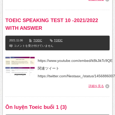
Test
1)
は
TOEIC SPEAKING TEST 10 -2021/2022
WITH ANSWER
2021.11.06
TOEIC
TOEIC
TOEIC
コメントを受け付けていません
SPEAKING
TEST
10
https://www.youtube.com/embed/k8kJikTc9QE
-2021/2022
WITH
関連ツイート
ANSWER
は
https://twitter.com/Nestaax_/status/145688600
詳細を見る
Ôn luyện Toeic buổi 1 (3)