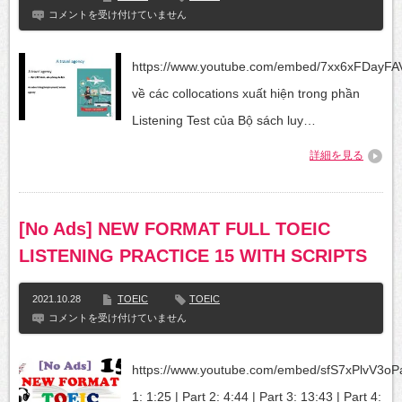
ETS
コメントを受け付けていません
Toeic
2020│Listening
Test│
https://www.youtube.com/embed/7xx6xFDayFA
Collocations│Video
11
về các collocations xuất hiện trong phần
は
Listening Test của Bộ sách luy…
詳細を見る
[No Ads] NEW FORMAT FULL TOEIC
LISTENING PRACTICE 15 WITH SCRIPTS
2021.10.28
TOEIC
TOEIC
[No
コメントを受け付けていません
Ads]
NEW
FORMAT
https://www.youtube.com/embed/sfS7xPlvV3oPa
FULL
TOEIC
1: 1:25 | Part 2: 4:44 | Part 3: 13:43 | Part 4: