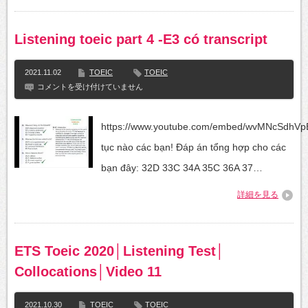
#languagelearning
は
Listening toeic part 4 -E3 có transcript
2021.11.02
TOEIC
TOEIC
Listening
コメントを受け付けていません
toeic
part
4
https://www.youtube.com/embed/wvMNcSdhVp
-
E3
tục nào các bạn! Đáp án tổng hợp cho các
có
transcript
bạn đây: 32D 33C 34A 35C 36A 37…
は
詳細を見る
ETS Toeic 2020│Listening Test│
Collocations│Video 11
2021.10.30
TOEIC
TOEIC