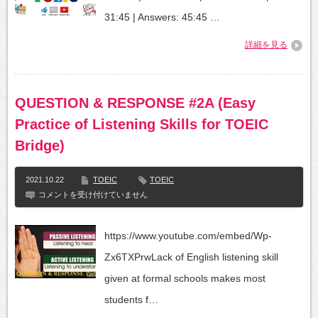
LISTENING
PRACTICE
31:45 | Answers: 45:45 …
15
WITH
詳細を見る
SCRIPTS
は
QUESTION & RESPONSE #2A (Easy
Practice of Listening Skills for TOEIC
Bridge)
2021.10.22
TOEIC
TOEIC
QUESTION
コメントを受け付けていません
&
RESPONSE
#2A
https://www.youtube.com/embed/Wp-
(Easy
Practice
Zx6TXPrwLack of English listening skill
of
Listening
given at formal schools makes most
Skills
for
students f…
TOEIC