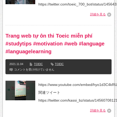
https://twitter.com/toeic_700_bot/status/1456
詳細を見る
Trang web tự ôn thi Toeic miễn phí
#studytips #motivation #web #language
#languagelearning
2021.11.04
TOEIC
TOEIC
Trang
コメントを受け付けていません
web
tự
ôn
https://www.youtube.com/embed/hyo1d3C4kR
thi
Toeic
関連ツイート
miễn
phí
https://twitter.com/kassi_bz/status/1456070812
#studytips
#motivation
詳細を見る
#web
#language