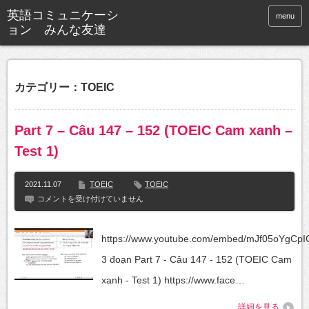
英語コミュニケーシ
menu
ョン みんな友達
カテゴリー：TOEIC
Part 7 – Câu 147 – 152 (TOEIC Cam xanh –
Test 1)
2021.11.07
TOEIC
TOEIC
Part
コメントを受け付けていません
7
–
Câu
https://www.youtube.com/embed/mJf05oYgCp
147
–
3 đoạn Part 7 - Câu 147 - 152 (TOEIC Cam
152
(TOEIC
xanh - Test 1) https://www.face…
Cam
xanh
詳細を見る
–