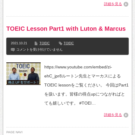
Bridge)
詳細を見る
は
TOEIC Lesson Part1 with Luton & Marcus
2021.10.21
TOEIC
TOEIC
TOEIC
コメントを受け付けていません
Lesson
Part1
with
https://www.youtube.com/embed/zi-
Luton
&
ehC_jpr8ルートン先生とマーカスによる
Marcus
は
TOEIC lessonをご覧ください。 今回はPart1
を扱います。皆様の得点upにつながればと
ても嬉しいです。 #TOEI…
詳細を見る
PAGE NAVI