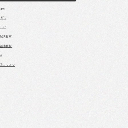
ppa
OEFL
EIC
会話教室
会話教材
語
語レッスン