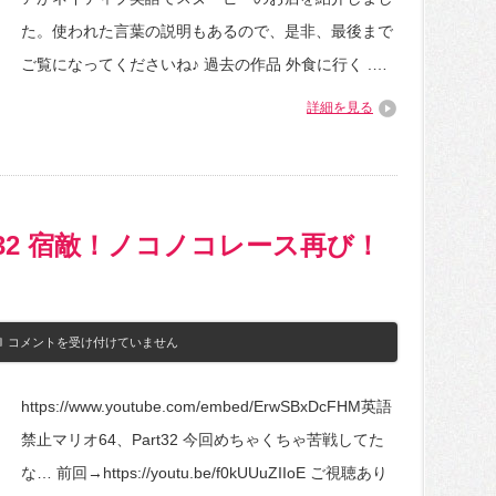
の
ぎ
勉
映
た。使われた言葉の説明もあるので、是非、最後まで
強
画
し
ご覧になってくださいね♪ 過去の作品 外食に行く .…
『マ
よ
ト
う！
リ
詳細を見る
は
ッ
ク
ス
レ
ザ
レ
ク
 #32 宿敵！ノコノコレース再び！
シ
ョ
ン
ズ』
【マ
ト
[英
コメントを受け付けていません
リ
語
ッ
禁
ク
止
ス
https://www.youtube.com/embed/ErwSBxDcFHM英語
マ
デ
リ
イ】
禁止マリオ64、Part32 今回めちゃくちゃ苦戦してた
オ
イ
64]
な… 前回→https://youtu.be/f0kUUuZIIoE ご視聴あり
ベ
#32
ン