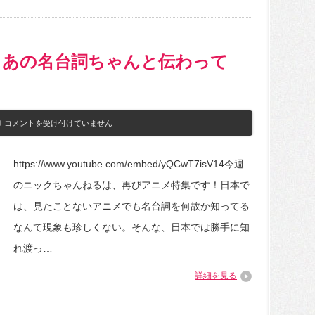
間
テ
ス
ト！
は
：あの名台詞ちゃんと伝わって
人
コメントを受け付けていません
気
ア
ニ
https://www.youtube.com/embed/yQCwT7isV14今週
メ
の
のニックちゃんねるは、再びアニメ特集です！日本で
英
語
は、見たことないアニメでも名台詞を何故か知ってる
版：
あ
なんて現象も珍しくない。そんな、日本では勝手に知
の
名
れ渡っ…
台
詞
詳細を見る
ち
ゃ
ん
と