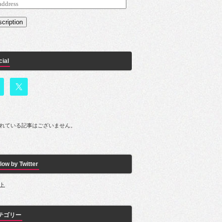
s
cription
cial
れている記事はございません。
low by Twitter
ト
テゴリー