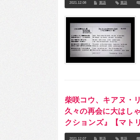
2021.12.08
英語
英語
柴咲コウ、キアヌ・
久々の再会に大はしゃ
クションズ』【マト
2021.12.07
英語
英語