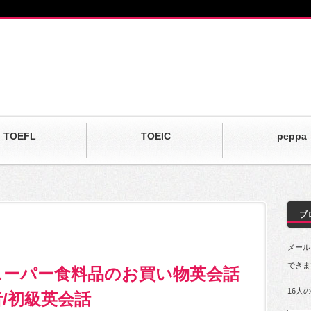
TOEFL
TOEIC
peppa
ブ
メール
できま
スーパー食料品のお買い物英会話
16人
/初級英会話