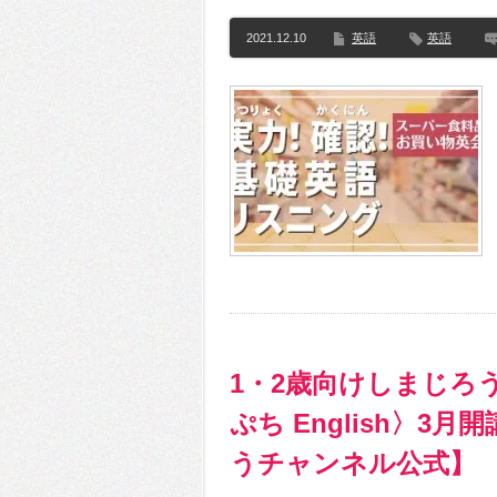
2021.12.10
英語
英語
1・2歳向けしまじろ
ぷち English〉3
うチャンネル公式】