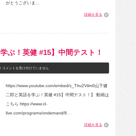
宿
がとうございま…
ト
敵！
は
ノ
詳細を見る
コ
ノ
コ
レ
ー
ス
再
び！
学ぶ！英健 #15】中間テスト！
[supermario64]
は
【山
コメントを受け付けていません
下
健
二
https://www.youtube.com/embed/z_Thu2Vilm0山下健
郎
と
二郎と英語を学ぶ！英健 #15】中間テスト！】 動画は
英
語
こちら https://www.cl-
を
学
live.com/programs/ondemand/8…
ぶ！
英
詳細を見る
健
#15】
中