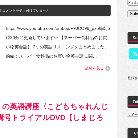
Mail
英
addres
コメントを受け付けていません
Subs
語
の
耳
https://www.youtube.com/embed/P9JCO99_pzo毎朝6
を
つ
時30分に更新しています☆ 【スーパー食料品のお買
So
く
る！
い物英会話】 2つの英語リスニングをまとめました。
ス
ー
前編：スーパー食料品のお買い物英会話 ...関…
パ
ー
詳細を見る
食
料
登録さ
品
の
お
買
い
Fol
物
うの英語講座〈こどもちゃれんじ
英
会
ツイー
月開講号トライアルDVD【しまじろ
話
【リ
ス
ニ
カ