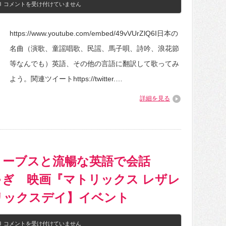
月
日
コメントを受け付けていません
開
本
講
名
号
曲
https://www.youtube.com/embed/49vVUrZlQ6I日本の
ト
英
ラ
語
名曲（演歌、童謡唱歌、民謡、馬子唄、詩吟、浪花節
イ
ヴ
ア
ァ
等なんでも）英語、その他の言語に翻訳して歌ってみ
ル
ー
DVD【し
ジ
よう。関連ツイートhttps://twitter.…
ま
ョ
じ
ン、
詳細を見る
ろ
「い
う
ち
チ
ご
ャ
白
ン
書
ネ
を
ル
も
公
う
リーブスと流暢な英語で会話
式】
一
は
度」
ぎ 映画『マトリックス レザレ
前
半
リックスデイ】イベント
部
の
み
を、
柴
コメントを受け付けていません