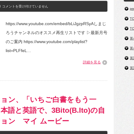
ン
グ】
1・
コメントを受け付けていません
pe
初
2
心
歳
T
者/
向
https://www.youtube.com/embed/bLiJgzpRSyAしまじ
初
け
TO
級
し
ろうチャンネルのオススメ再生リストです ▷最新月号
英
ま
英
会
じ
のご案内 https://www.youtube.com/playlist?
話
ろ
は
英
う
list=PLFfeL…
の
英
英
詳細を見る
語
英
講
座
〈こ
ど
も
ち
ゃ
ジョン、「いちご白書をもう一
れ
ん
と英語で、3Bito(B.Ito)の自
じ
ぷ
ョン マイ ムービー
ち
English〉
3