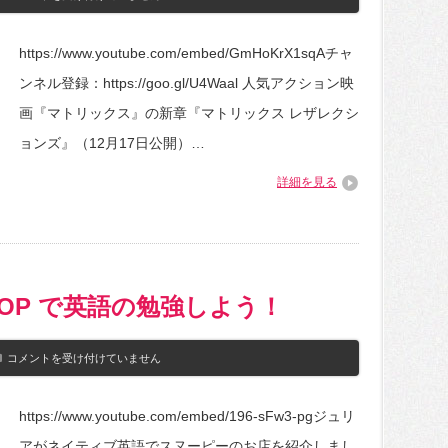
日
咲
本
コ
語
ウ、
https://www.youtube.com/embed/GmHoKrX1sqAチャ
と
キ
英
ア
ンネル登録：https://goo.gl/U4Waal 人気アクション映
語
ヌ・
で、
リ
画『マトリックス』の新章『マトリックス レザレクシ
3Bito(B.Ito)
ー
の
ブ
ョンズ』（12月17日公開）…
自
ス
作
と
詳細を見る
英
流
訳、
暢
歌
な
唱
英
ヴ
語
ァ
で
ー
会
ジ
話
 SHOP で英語の勉強しよう！
ョ
久々
ン
の
マ
再
SNOOPY'S
コメントを受け付けていません
イ
会
SURF
ム
に
SHOP
ー
大
で
ビ
は
https://www.youtube.com/embed/196-sFw3-pgジュリ
英
ー
し
語
は
ゃ
アがネイティブ英語でスヌーピーのお店を紹介しまし