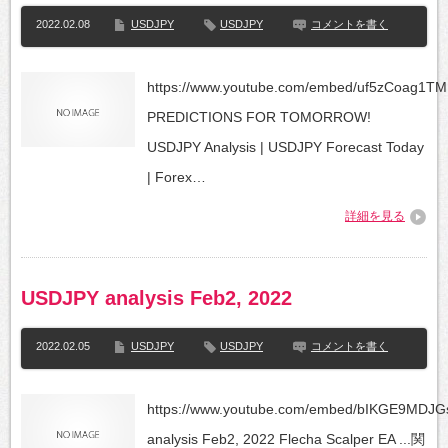
2022.02.08
USDJPY
USDJPY
コメントを書く
https://www.youtube.com/embed/uf5zCoag1
PREDICTIONS FOR TOMORROW!
USDJPY Analysis | USDJPY Forecast Today
| Forex…
詳細を見る
USDJPY analysis Feb2, 2022
2022.02.05
USDJPY
USDJPY
コメントを書く
https://www.youtube.com/embed/bIKGE9MDJ
analysis Feb2, 2022 Flecha Scalper EA ...関