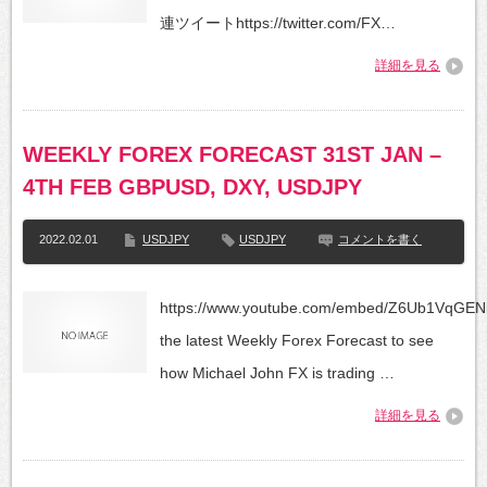
連ツイートhttps://twitter.com/FX…
詳細を見る
WEEKLY FOREX FORECAST 31ST JAN –
4TH FEB GBPUSD, DXY, USDJPY
2022.02.01
USDJPY
USDJPY
コメントを書く
https://www.youtube.com/embed/Z6Ub1VqGEN
the latest Weekly Forex Forecast to see
how Michael John FX is trading …
詳細を見る