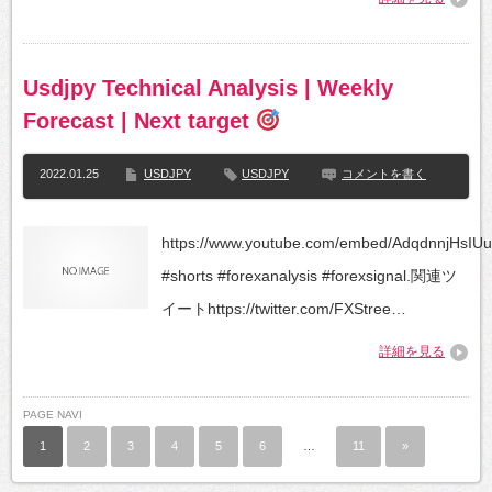
Usdjpy Technical Analysis | Weekly
Forecast | Next target
2022.01.25
USDJPY
USDJPY
コメントを書く
https://www.youtube.com/embed/AdqdnnjHsIUu
#shorts #forexanalysis #forexsignal.関連ツ
イートhttps://twitter.com/FXStree…
詳細を見る
PAGE NAVI
1
2
3
4
5
6
…
11
»