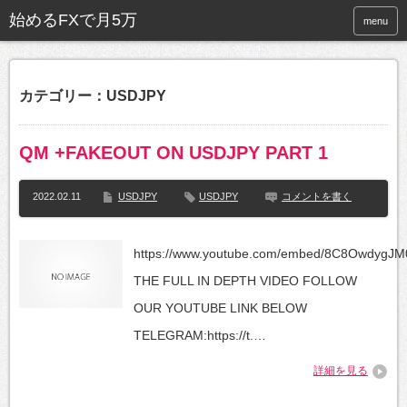
始めるFXで月5万
menu
カテゴリー：USDJPY
QM +FAKEOUT ON USDJPY PART 1
2022.02.11
USDJPY
USDJPY
コメントを書く
https://www.youtube.com/embed/8C8OwdygJ
THE FULL IN DEPTH VIDEO FOLLOW
OUR YOUTUBE LINK BELOW
TELEGRAM:https://t.…
詳細を見る