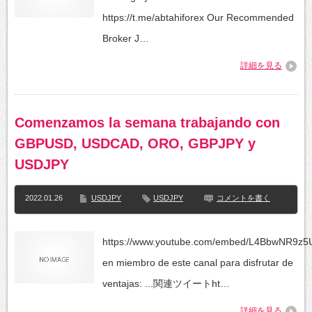
https://t.me/abtahiforex Our Recommended
Broker J…
詳細を見る
Comenzamos la semana trabajando con
GBPUSD, USDCAD, ORO, GBPJPY y
USDJPY
2022.01.26
USDJPY
USDJPY
コメントを書く
https://www.youtube.com/embed/L4BbwNR9z5U
en miembro de este canal para disfrutar de
ventajas: ...関連ツイートht…
詳細を見る