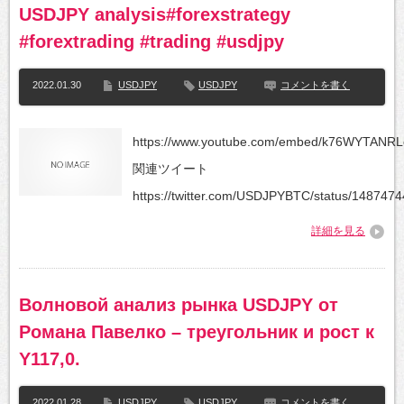
USDJPY analysis#forexstrategy
#forextrading #trading #usdjpy
2022.01.30
USDJPY
USDJPY
コメントを書く
https://www.youtube.com/embed/k76WYTANRL
関連ツイート
https://twitter.com/USDJPYBTC/status/1487474
詳細を見る
Волновой анализ рынка USDJPY от
Романа Павелко – треугольник и рост к
Y117,0.
2022.01.28
USDJPY
USDJPY
コメントを書く