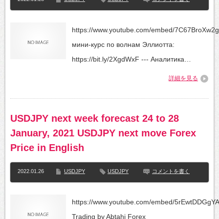
https://www.youtube.com/embed/7C67BroXw2
мини-курс по волнам Эллиотта:
https://bit.ly/2XgdWxF --- Аналитика…
詳細を見る
USDJPY next week forecast 24 to 28
January, 2021 USDJPY next move Forex
Price in English
2022.01.26
USDJPY
USDJPY
コメントを書く
https://www.youtube.com/embed/5rEwtDDGgYA
Trading by Abtahi Forex