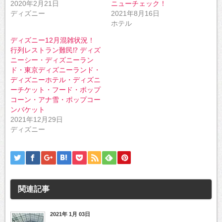
2020年2月21日
ニューチェック！
ィ
く
ン
だ
ディズニー
2021年8月16日
ド
さ
ウ
い
ホテル
で
(新
開
し
ディズニー12月混雑状況！
き
い
ま
ウ
行列レストラン難民⁉︎ ディズ
す)
ィ
ン
ニーシー・ディズニーラン
ド
ド・東京ディズニーランド・
ウ
で
ディズニーホテル・ディズニ
開
き
ーチケット・フード・ポップ
ま
コーン・アナ雪・ポップコー
す)
ンバケット
2021年12月29日
ディズニー
関連記事
2021年 1月 03日