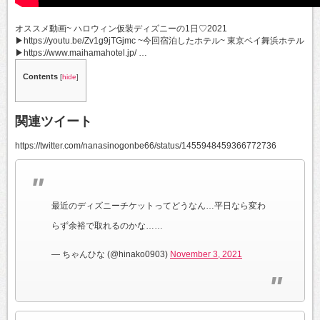
オススメ動画~ ハロウィン仮装ディズニーの1日♡2021
▶︎https://youtu.be/Zv1g9jTGjmc ~今回宿泊したホテル~ 東京ベイ舞浜ホテル
▶︎https://www.maihamahotel.jp/ …
Contents
[
hide
]
関連ツイート
https://twitter.com/nanasinogonbe66/status/1455948459366772736
最近のディズニーチケットってどうなん…平日なら変わ
らず余裕で取れるのかな……
— ちゃんひな (@hinako0903)
November 3, 2021