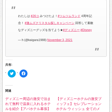
わたしは
#26コ
みつけたよ！
#ツムツムランド
4周年記
念！
#激ムズクリスタル探しキャンペーン
回答して素敵
なディズニーグッズを当てよう★
#ディズニー
#Disney
— h (@kaigara1988)
November 3, 2021
共有:
ク
Facebook
リ
で
ッ
共
ク
有
し
す
て
る
Twitter
に
関連
で
は
共
ク
ディズニー周辺の激安で泊ま
【ディズニーホテルの激安ブ
有
リ
(新
ッ
れて無料で温泉に入れるホテ
ィッフェ】セレブレーション
し
ク
い
し
ルを紹介【アパホテル幕張】
ホテル ウィッシュ 全てのメ
ウ
て