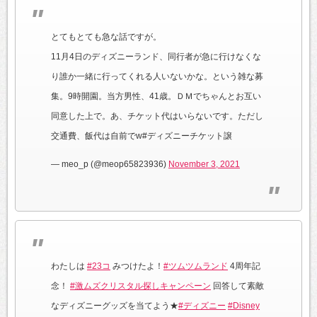
とてもとても急な話ですが。
11月4日のディズニーランド、同行者が急に行けなくな
り誰か一緒に行ってくれる人いないかな。という雑な募
集。9時開園。当方男性、41歳。ＤＭでちゃんとお互い
同意した上で。あ、チケット代はいらないです。ただし
交通費、飯代は自前でw#ディズニーチケット譲
— meo_p (@meop65823936)
November 3, 2021
わたしは
#23コ
みつけたよ！
#ツムツムランド
4周年記
念！
#激ムズクリスタル探しキャンペーン
回答して素敵
なディズニーグッズを当てよう★
#ディズニー
#Disney