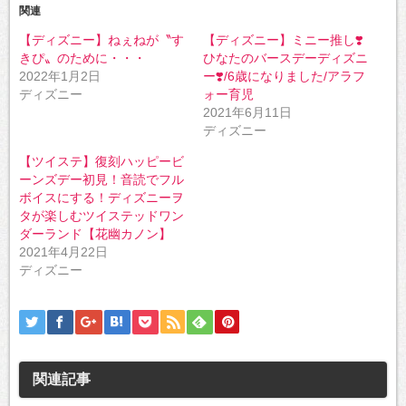
Twitter
に
関連
で
は
共
ク
【ディズニー】ねぇねが〝す
【ディズニー】ミニー推し❣️
有
リ
(新
ッ
きぴ〟のために・・・
ひなたのバースデーディズニ
し
ク
い
し
2022年1月2日
ー❣️/6歳になりました/アラフ
ウ
て
ディズニー
ォー育児
ィ
く
ン
だ
2021年6月11日
ド
さ
ウ
い
ディズニー
で
(新
開
し
【ツイステ】復刻ハッピービ
き
い
ま
ウ
ーンズデー初見！音読でフル
す)
ィ
ン
ボイスにする！ディズニーヲ
ド
タが楽しむツイステッドワン
ウ
で
ダーランド【花幽カノン】
開
き
2021年4月22日
ま
ディズニー
す)
関連記事