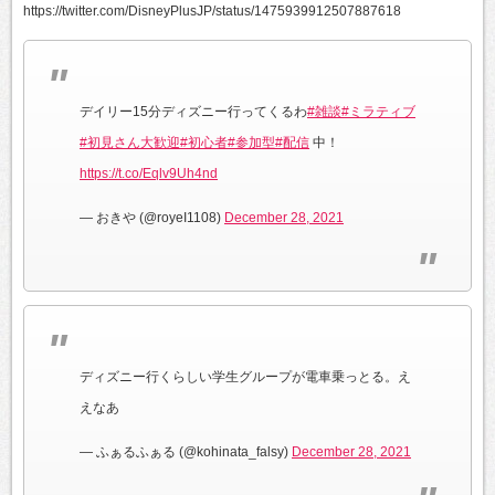
https://twitter.com/DisneyPlusJP/status/1475939912507887618
デイリー15分ディズニー行ってくるわ
#雑談
#ミラティブ
#初見さん大歓迎
#初心者
#参加型
#配信
中！
https://t.co/Eqlv9Uh4nd
— おきや (@royeI1108)
December 28, 2021
ディズニー行くらしい学生グループが電車乗っとる。え
えなあ
— ふぁるふぁる (@kohinata_falsy)
December 28, 2021