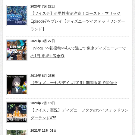
2020年 7月 22日
【ツイステ】※男性実況注意！ゴースト・マリッジ
Episode7をプレイ【ディズニーツイステッドワンダー
ランド】
2021年 3月 27日
［vlog］〰️初投稿〰️4人で過ごす東京ディズニーシーで
の1日!🚢🌈✨🌎🍿💞
2019年 6月 25日
【ディズニー七夕デイズ2019】期間限定で開催中
2020年 7月 18日
【ツイステ実況】ディズニーヲタクのツイステッドワン
ダーランド#75
2021年 12月 01日