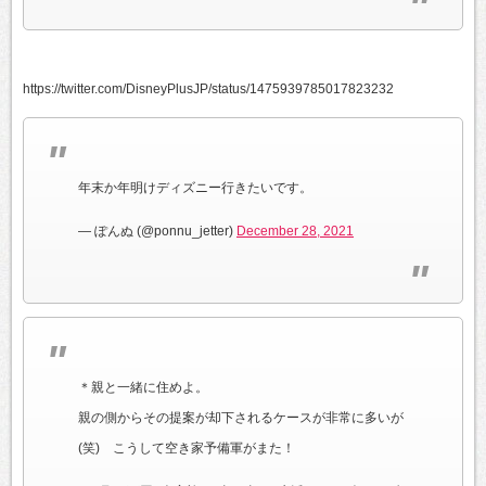
https://twitter.com/DisneyPlusJP/status/1475939785017823232
年末か年明けディズニー行きたいです。
— ぽんぬ (@ponnu_jetter)
December 28, 2021
＊親と一緒に住めよ。
親の側からその提案が却下されるケースが非常に多いが
(笑) こうして空き家予備軍がまた！