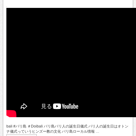
bali #バリ島 ＃Doibali バリ島バリ人の誕生日儀式 バリ人の誕生日はオトン
ナ儀式っていうヒンズー教の文化 バリ島ローカル情報 …