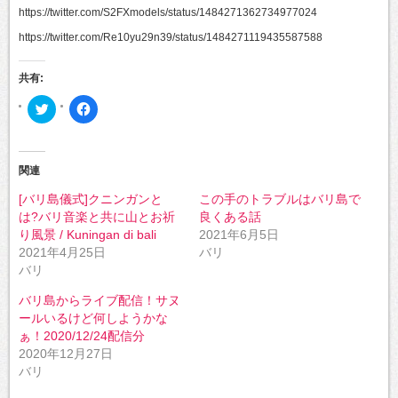
https://twitter.com/S2FXmodels/status/1484271362734977024
https://twitter.com/Re10yu29n39/status/1484271119435587588
共有:
ク
Facebook
リ
で
ッ
共
ク
有
し
す
て
る
Twitter
に
関連
で
は
共
ク
[バリ島儀式]クニンガンと
この手のトラブルはバリ島で
有
リ
(新
ッ
は?バリ音楽と共に山とお祈
良くある話
し
ク
い
し
り風景 / Kuningan di bali
2021年6月5日
ウ
て
2021年4月25日
バリ
ィ
く
ン
だ
バリ
ド
さ
ウ
い
で
(新
バリ島からライブ配信！サヌ
開
し
ールいるけど何しようかな
き
い
ま
ウ
ぁ！2020/12/24配信分
す)
ィ
ン
2020年12月27日
ド
バリ
ウ
で
開