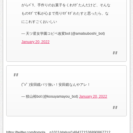
がらﾊﾞﾘ、手作りのお菓子をくれﾓｸﾞたんだけど、そんな
ものﾓｸﾞで私が心まで売りﾓｸﾞﾓｸﾞわたすと思ったら、な
にこれすごくおいしい
— 天ツ星女学園コピペ改変bot (@amatsuboshi_bot)
January 20, 2022
(ﾟﾚﾟ )安田鏡バリ強い！安田鏡なんやアレ！
— 狡山裕bot (@kosuyamayou_bot)
January 20, 2022
https://twitter.com/tomota__n1011/status/1484271536890867712