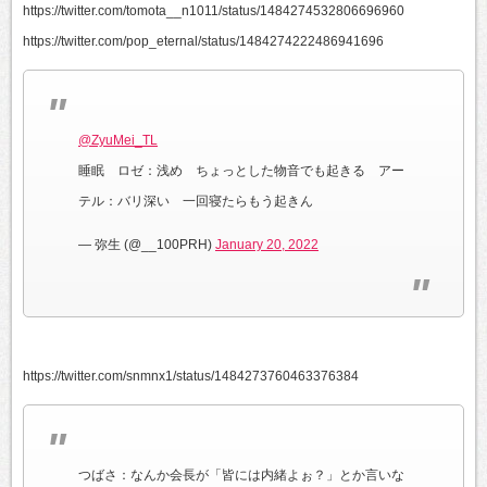
https://twitter.com/tomota__n1011/status/1484274532806696960
https://twitter.com/pop_eternal/status/1484274222486941696
@ZyuMei_TL
睡眠 ロゼ：浅め ちょっとした物音でも起きる アー
テル：バリ深い 一回寝たらもう起きん
— 弥生 (@__100PRH)
January 20, 2022
https://twitter.com/snmnx1/status/1484273760463376384
つばさ：なんか会長が「皆には内緒よぉ？」とか言いな