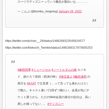
スーツでディズニーっていう概念が面白いな…………
— こんぶ (@kombu_mogmog)
January 26, 2022
https://twitter.com/echan__29/status/1486268323545624577
https://twitter.com/Nekochi_Twinkle/status/1486268317975605253
#劇団四季
#ミュージカル
#ノートルダムの鐘
カジモ
ド、誰だろ？前回（初演の時）
#海宝直人
#飯田達郎
の
両方を
#KAAT
で立見席（…って言っても座れたけど）
で観た。キャスト違いで1回ずつ観たい。会員が先にチ
ケット買うから、ただのWeb会員の身分の自分は、高い
席しか残ってない…。
#ディズニー