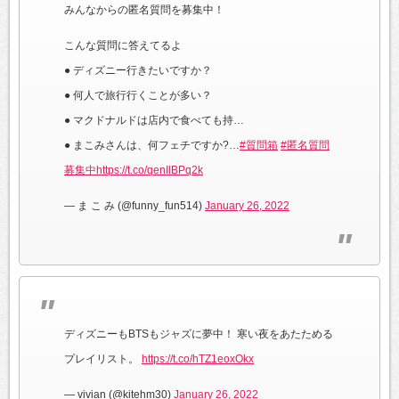
みんなからの匿名質問を募集中！
こんな質問に答えてるよ
● ディズニー行きたいですか？
● 何人で旅行行くことが多い？
● マクドナルドは店内で食べても持…
● まこみさんは、何フェチですか?…
#質問箱
#匿名質問
募集中
https://t.co/qenIlBPq2k
— ま こ み (@funny_fun514)
January 26, 2022
ディズニーもBTSもジャズに夢中！ 寒い夜をあたためる
プレイリスト。
https://t.co/hTZ1eoxOkx
— vivian (@kitehm30)
January 26, 2022