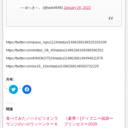
— ゆっき～。 (@yuki4646)
January 26, 2022
https://twitter.com/pasu_rapu1124/status/1486268196525326339
https://twitter.com/mittan_08_40/status/1486268169396580352
https://twitter.com/KINOKO7524/status/1486268149494611979
https://twitter.com/xx16_16xx/status/1486268146583732225
共有:
ク
Facebook
リ
で
ッ
共
ク
有
し
す
て
る
Twitter
に
関連
で
は
共
ク
食べてみた／ハイピリオンラ
［豪華！]ディズニー福袋〜
有
リ
(新
ッ
ウンジのハロウィーンケーキ
プリンセス〜2020
し
ク