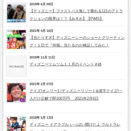
2019年 6月 09日
【ディズニー】ファストパス無しで乗れる1日のアトラ
クションの限界は！？【みきお】【PiMS】
2021年 4月 16日
【当たりすぎ】ディズニーシーのショーとグリーティン
グ！１日で『何個』当たるのか検証してみた！
2019年 11月 11日
ディズニーツムツム１１月のイベント＃終
2021年 2月 07日
クイズ!オンリー1 /ディズニーリゾート&漢字クイズ!一
人だけ正解で即100万円 2021年2月6日
2019年 5月 13日
ディズニー ドアラブル いっぱい開けたよ ウルトラレ