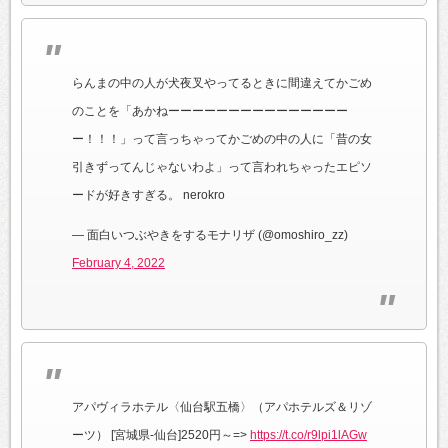
らんまの中の人が犬夜叉やってるときに間違えてかごめ
のことを「あかねーーーーーーーーーーーーーーー
ー！！！」って言っちゃってかごめの中の人に「昔の女
引きずってんじゃないわよ」って言われちゃったエピソ
ードが好きすぎる。 nerokro
— 面白いつぶやきをするモナリザ (@omoshiro_zz)
February 4, 2022
アパヴィラホテル〈仙台駅五橋〉（アパホテルズ＆リゾ
ーツ） [宮城県-仙台]2520円～=>
https://t.co/r9lpi1lAGw