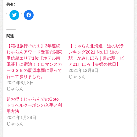
共有:
ク
Facebook
リ
で
ッ
共
ク
有
し
す
て
る
Twitter
に
関連
で
は
共
ク
【箱根旅行その１】3年連続
【じゃらん北海道 道の駅ラ
有
リ
(新
ッ
じゃらんアワード受賞☆関東
ンキング2021 No.1】道の
し
ク
い
し
甲信越エリア1位【ホテル南
駅 かみしほろ｜道の駅 ピ
ウ
て
風荘】に宿泊！！ロマンスカ
ア21しほろ【夫婦の休日】
ィ
く
ン
だ
ーＧＳＥの展望車両に乗って
2021年12月8日
ド
さ
ウ
い
行って参りました。
じゃらん
で
(新
2021年6月8日
開
し
き
い
じゃらん
ま
ウ
す)
ィ
ン
超お得！じゃらんでのGoto
ド
トラベルクーポンの入手と利
ウ
で
用方法
開
き
2021年1月28日
ま
じゃらん
す)