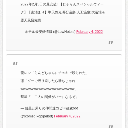
2022年2月5日の最安値!! 【じゃらんスペシャルウィー
ク】【素泊まり】準天然光明石温泉(人工温泉)大浴場＆
露天風呂完備
— ホテル最安値情報 (@LowHotels)
February 4, 2022
龍レン「らんどちゃんにチョキで殴られた」
凛「グーで殴り返したら勝ちじゃね
wwwwwwwwwwwwwwwwwwwww」
彗星「…二人の関係がパーになるぞ」
— 彗星と周りの仲間達コピペ改変bot
(@comet_kopipebot)
February 4, 2022