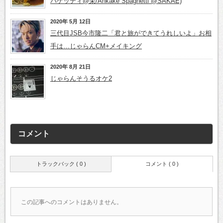
パゲッティ@栄/Ankake Spaghetti @SAKAE)
2020年 5月 12日
三代目JSB今市隆二「君と旅ができてうれしいよ」お相
手は…じゃらんCM+メイキング
2020年 8月 21日
じゃらんそうるオケ2
コメント
トラックバック ( 0 )
コメント ( 0 )
この記事へのコメントはありません。