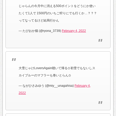
じゃらんの今月中に消える500ポイントをどうにか使い
たくて1人で 1500円のいちご狩りにでも行くか…？？？
ってなってるけど結局行かん
— たぴおか猫 (@ryona_3739)
February 4, 2022
大雪じゃけLoversAgain聴いて帰る⛄️初雪でもないしス
カイブルーのマフラーも巻いとらん⛄️
— ながひさみゆう (@miy__unagahisa)
February 4,
2022