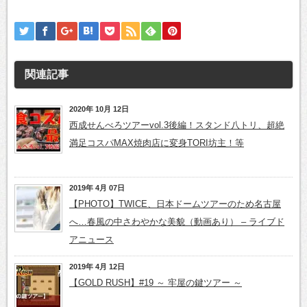
き
ま
す)
関連記事
2020年 10月 12日
西成せんべろツアーvol.3後編！スタンド八トリ、超絶
満足コスパMAX焼肉店に変身TORI坊主！等
2019年 4月 07日
【PHOTO】TWICE、日本ドームツアーのため名古屋
へ…春風の中さわやかな美貌（動画あり） – ライブド
アニュース
2019年 4月 12日
【GOLD RUSH】#19 ～ 牢屋の鍵ツアー ～