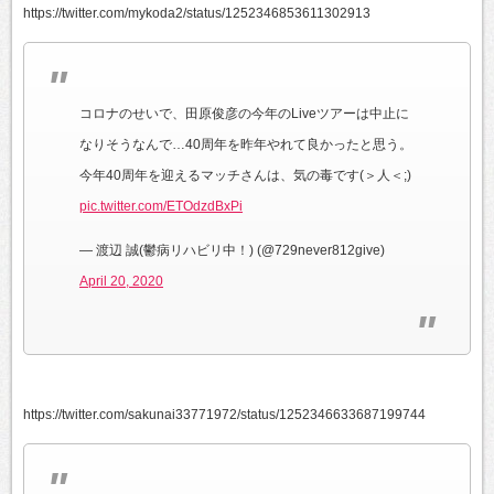
https://twitter.com/mykoda2/status/1252346853611302913
コロナのせいで、田原俊彦の今年のLiveツアーは中止に
なりそうなんで…40周年を昨年やれて良かったと思う。
今年40周年を迎えるマッチさんは、気の毒です(＞人＜;)
pic.twitter.com/ETOdzdBxPi
— 渡辺 誠(鬱病リハビリ中！) (@729never812give)
April 20, 2020
https://twitter.com/sakunai33771972/status/1252346633687199744