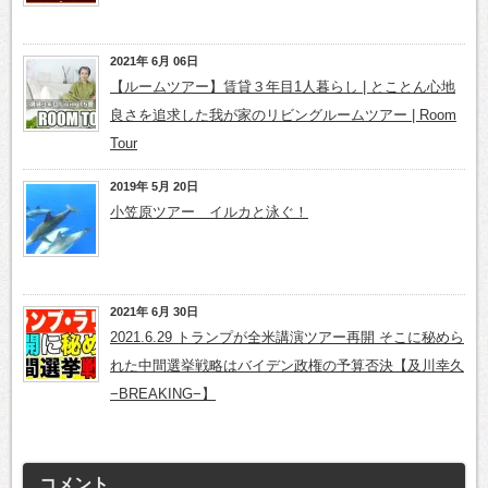
2021年 6月 06日
【ルームツアー】賃貸３年目1人暮らし | とことん心地
良さを追求した我が家のリビングルームツアー | Room
Tour
2019年 5月 20日
小笠原ツアー イルカと泳ぐ！
2021年 6月 30日
2021.6.29 トランプが全米講演ツアー再開 そこに秘めら
れた中間選挙戦略はバイデン政権の予算否決【及川幸久
−BREAKING−】
コメント