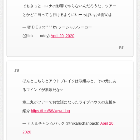
でもきっとコロナの影響でやらないんだろうな、ツアー
とかどこ当っても行けるようにいーっぱいお金貯めよ
— 密 D E ｽ ｯｯ " " " by ソーシャルワーカー
(@link___addy)
April 20, 2020
ほんとこちらとアウトブレイクは取組みと、その元にあ
るマインドが素敵だな✨
章二丸がツアーでお世話になったライブハウスの支援を
紹介
https://t.co/6WxqwrLIqq
— ヒカルチャン☆バック (@hikaruchanbach)
April 20,
2020