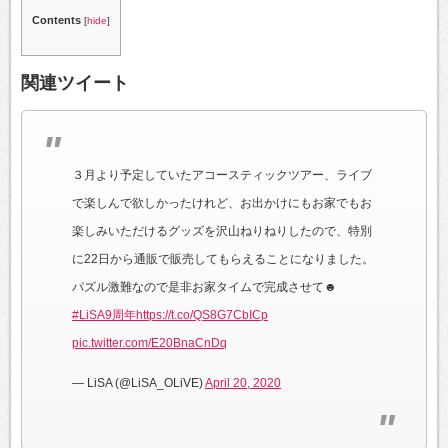
Contents
[
hide
]
関連ツイート
３月より予定していたアコースティックツアー、ライブ
で楽しんで欲しかったけれど、お出かけにもお家でもお
楽しみいただけるグッズを沢山ねりねりしたので、特別
に22日から通販で販売してもらえることになりました。
パズル激難なので是非お家タイムで完成させて☻
#LiSA9周年
https://t.co/QS8G7CbICp
pic.twitter.com/E20BnaCnDq
— LiSA (@LiSA_OLiVE)
April 20, 2020