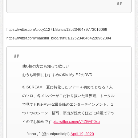
https://twitter.com/ciccy11271/status/1252346479773016069
https://twitter.com/maashii_blog/status/1252346464228962304
他G担の方にも知って欲しい
おうち時間におすすめのKis-My-Ft2のDVD
①ISCREAM→夏に特化したツアー＋初めてとなる７人
のソロ、各メンバーがこだわり抜いた世界観。トータル
で見てもKis-My-Ft2最高峰のエンターテインメント。１
つ１つのシーン、描写、演出が煌めくほどに綺麗でアツ
イのでお勧めです
pic.twitter.com/pV4ZGAP0xu
— °ranu.｡ﾟ (@punipunitaipi)
April 19, 2020