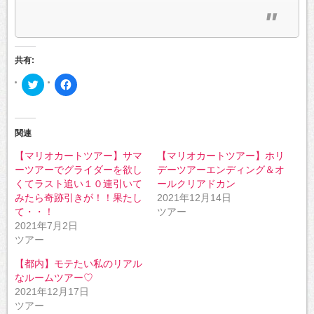
共有:
ク
Facebook
リ
で
ッ
共
ク
有
し
す
て
る
Twitter
に
関連
で
は
共
ク
【マリオカートツアー】サマ
【マリオカートツアー】ホリ
有
リ
(新
ッ
ーツアーでグライダーを欲し
デーツアーエンディング＆オ
し
ク
い
し
くてラスト追い１０連引いて
ールクリアドカン
ウ
て
みたら奇跡引きが！！果たし
2021年12月14日
ィ
く
ン
だ
て・・！
ツアー
ド
さ
ウ
い
2021年7月2日
で
(新
ツアー
開
し
き
い
ま
ウ
【都内】モテたい私のリアル
す)
ィ
ン
なルームツアー♡
ド
2021年12月17日
ウ
で
ツアー
開