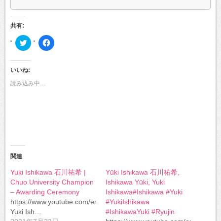
共有:
ク
Facebook
リ
で
ッ
共
ク
有
し
す
いいね:
て
る
Twitter
に
で
は
読み込み中…
共
ク
有
リ
(新
ッ
し
ク
い
し
ウ
て
ィ
く
ン
だ
ド
さ
ウ
い
で
(新
開
し
関連
き
い
ま
ウ
す)
ィ
Yuki Ishikawa 石川祐希 |
Yūki Ishikawa 石川祐希,
ン
Chuo University Champion
Ishikawa Yūki, Yuki
ド
ウ
– Awarding Ceremony
Ishikawa#Ishikawa #Yuki
で
開
https://www.youtube.com/embed/yePcXunneSc
#YukiIshikawa
き
Yuki Ish…
#IshikawaYuki #Ryujin
ま
す)