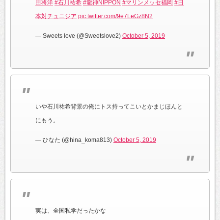
田将洋
#石川祐希
#龍神NIPPON
#マリンメッセ福岡
#日
本対チュニジア
pic.twitter.com/9e7LeGz8N2
— Sweets love (@Sweetslove2)
October 5, 2019
いや石川祐希背景の俺にトス持ってこいとかまじほんと
にもう。
— ひなた (@hina_koma813)
October 5, 2019
実は、全国私学だったかな