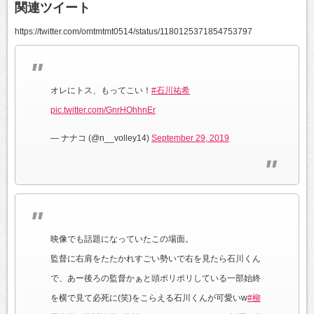
関連ツイート
https://twitter.com/omtmtmt0514/status/1180125371854753797
オレにトス、もってこい！
#石川祐希
pic.twitter.com/GnrHOhhnEr
— ナナコ (@n__volley14)
September 29, 2019
映像でも話題になっていたこの場面。
監督に右肩をたたかれすごい勢いで右を見たら石川くん
で、あー後ろの監督かぁと頭ポリポリしている一部始終
を横で見て必死に(笑)をこらえる石川くんが可愛いw
#柳