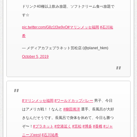
ドリンク40種以上飲み放題、ソフトクリーム食べ放題で
す☆
pic.twitter.com/G8z1t3w9vO
#マリンメッセ福岡
#石川祐
希
— メディアカフェプラネット筥松店 (@planet_hkm)
October 5, 2019
#マリンメッセ福岡
#ワールドカップバレー
男子、今日
はアメリカ戦！！なんと
#柳田将洋
選手、長風呂が大好
きなんだそうです。長風呂で身体を休めて、今日も勝つ
ぞ〜！
#プラネット
#空港近く
#筥松
#博多
#香椎
#ジャ
ニーズwest
#石川祐希