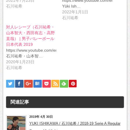
2021年7月23日
https://www.youtube.com/embed/q
石川祐希
Yūki Ish…
2022年1月1日
石川祐希
対人レシーブ（石川祐希・
山本智大・西田有志・高野
直哉） | 男子バレーボール
日本代表 2019
https://www.youtube.com/embed/g7TtOIyfirY
石川祐希・山本智…
2020年1月23日
石川祐希
関連記事
2019年 4月 30日
YUKI ISHIKAWA / 石川祐希 / 2018-19 Serie A Regular