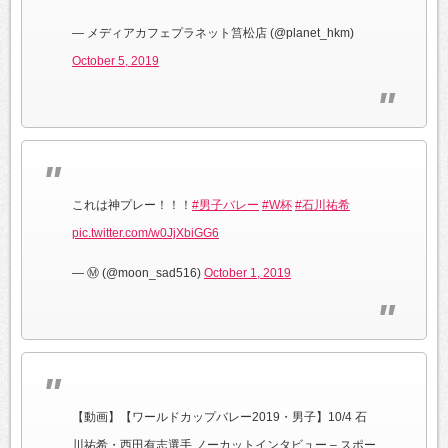
— メディアカフェプラネット筥松店 (@planet_hkm)
October 5, 2019
これは神プレー！！！
#男子バレー
#W杯
#石川祐希
pic.twitter.com/w0JjXbiGG6
— Ⓜ︎ (@moon_sad516)
October 1, 2019
【動画】【ワールドカップバレー2019・男子】10/4 石
川祐希・西田有志選手 ノーカットインタビュー – スポー