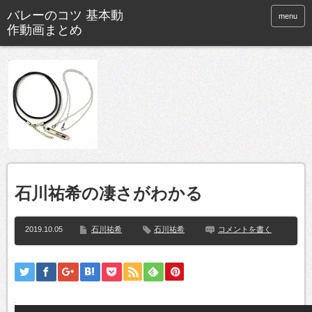
バレーのコツ 基本動
menu
作動画まとめ
石川祐希の凄さがわかる
2019.10.05
石川祐希
石川祐希
コメントを書く