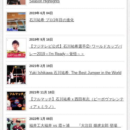
Season Highlights
2019年 6月 04日
石川祐希 プロ1年目の進化
2019年 9月 16日
【フジテレビ公式】石川祐希選手②･ワールドカップバ
レー2019＜I'm Ready～覚悟～＞
2021年 2月 19日
Yuki Ishikawa 石川祐希. The Best Jumper in the World
2021年 11月 18日
【フルマッチ】石川祐希ｘ西田有志（ビーボヴァレンテ
ィアｘミラノ）
2022年 1月 08日
福井工大福井 vs 霞ヶ浦 『大注目 畑虎太郎 登場