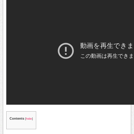
Contents
[
hide
]