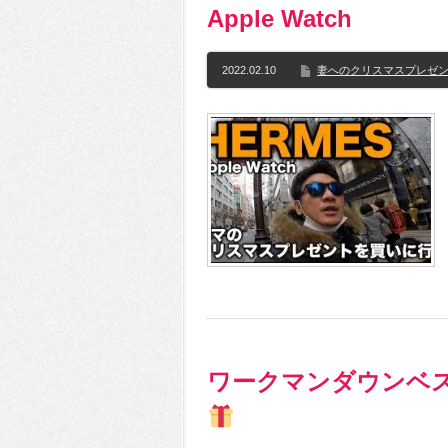
Apple Watch
2022.02.10
妻へのクリスマスプレゼ
ワークマンダウンベ