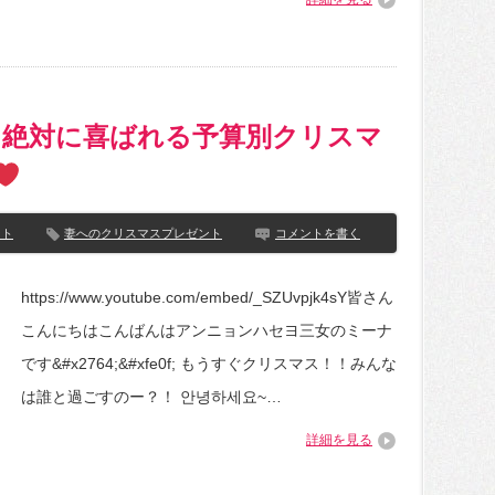
】絶対に喜ばれる予算別クリスマ
ント
妻へのクリスマスプレゼント
コメントを書く
https://www.youtube.com/embed/_SZUvpjk4sY皆さん
こんにちはこんばんはアンニョンハセヨ三女のミーナ
です&#x2764;&#xfe0f; もうすぐクリスマス！！みんな
は誰と過ごすのー？！ 안녕하세요~…
詳細を見る