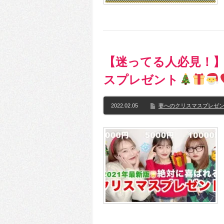
【迷ってる人必見！
スプレゼント
2022.02.05
妻へのクリスマスプレゼ