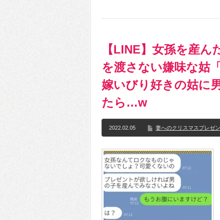
【LINE】女孫を産ん
を渡さない嫌味な姑「
嫁いびり好きの姑に
たら…w
2022.02.05
妻へのクリスマスプレゼ