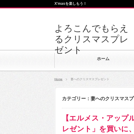
X'masを楽しもう！
よろこんでもらえ
るクリスマスプレ
ゼント
ホーム
Home
妻へのクリスマスプレゼント
カテゴリー：妻へのクリスマスプ
【エルメス・アップ
レゼント」を買いに、