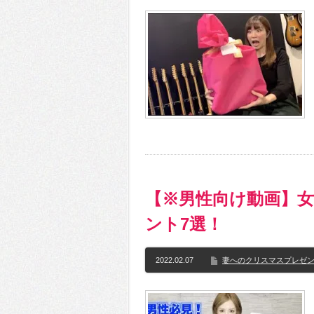
【※男性向け動画】
ント7選！
2022.02.07
妻へのクリスマスプレゼ