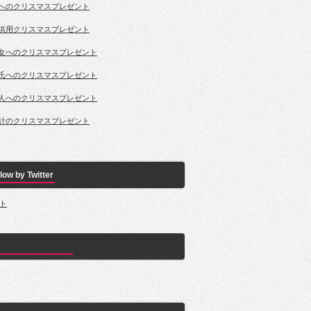
へのクリスマスプレゼント
供用クリスマスプレゼント
女へのクリスマスプレゼント
氏へのクリスマスプレゼント
人へのクリスマスプレゼント
計のクリスマスプレゼント
low by Twitter
ト
リスマスプレゼント