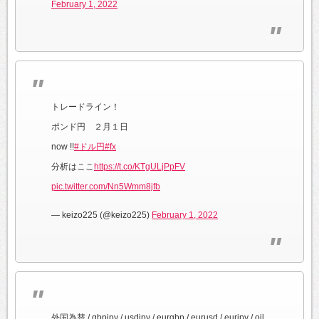
February 1, 2022
トレードライン！
ポンド円 ２月１日
now !!
#ドル円
#fx
分析はここ
https://t.co/KTgULjPpFV
pic.twitter.com/Nn5Wmm8jfb
— keizo225 (@keizo225)
February 1, 2022
外国為替 / gbpjpy / usdjpy / eurgbp / eurusd / eurjpy / oil