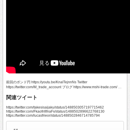
前回のポンド円 https://youtu.be/KnaITejnnNs Twitter
https://twitter.com/M_trade_account ブログ https://www.mshi-trade.com/ …
関連ツイート
https://twitter.com/takesisaijaku/status/1488503057197715462
https://twitter.com/FkaofnfifnaFx/status/1488502896622768130
https://twitter.com/lucasfrieor/status/1488502846714785794