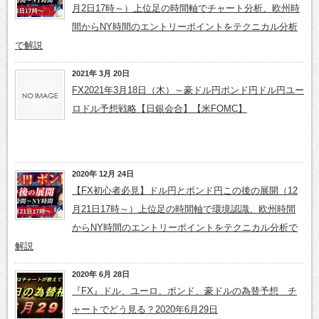
月2日17時～）上位足の時間軸でチャート分析、欧州時
間からNY時間のエントリーポイントをテクニカル分析
で解説
2021年 3月 20日
FX2021年3月18日（木）～豪ドル円ポンド円ドル円ユー
ロドル予想戦略【日銀会合】【米FOMC】
2020年 12月 24日
【FX初心者必見】ドル円とポンド円この後の展開（12
月21日17時～）上位足の時間軸で環境認識、欧州時間
からNY時間のエントリーポイントをテクニカル分析で
解説
2020年 6月 28日
『FX』ドル、ユーロ、ポンド、豪ドルの為替予想 チ
ャートでどう見る？2020年6月29日