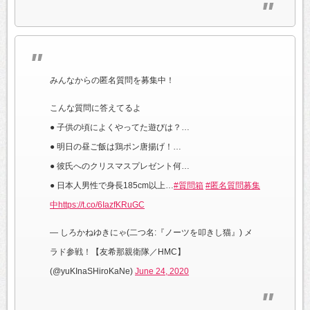
みんなからの匿名質問を募集中！
こんな質問に答えてるよ
● 子供の頃によくやってた遊びは？…
● 明日の昼ご飯は鶏ポン唐揚げ！…
● 彼氏へのクリスマスプレゼント何…
● 日本人男性で身長185cm以上…
#質問箱
#匿名質問募集
中
https://t.co/6IazfKRuGC
— しろかねゆきにゃ(二つ名:『ノーツを叩きし猫』) メ
ラド参戦！【友希那親衛隊／HMC】
(@yuKInaSHiroKaNe)
June 24, 2020