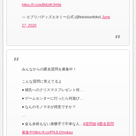
https://t.co/wBMztK3H6k
— エブリバディズエネミー公式 (@karasuotoko)
June
27, 2020
みんなからの匿名質問を募集中！
こんな質問に答えてるよ
● 彼氏へのクリスマスプレゼント何…
● ゲームセンターに行ったら何遊び…
● なんのモノマネが得意ですか？
…
● 金も余裕もない身勝手で不幸な人…
#質問箱
#匿名質問
募集中
https://t.co/PNJLDmxkau