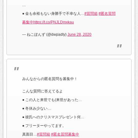
…
● 金も余裕もない身勝手で不幸な人…
#質問箱
#匿名質問
募集中
https://t.co/PNJLDmxkau
— ねこぽんず (@dwpadty)
June 28, 2020
みんなからの匿名質問を募集中！
こんな質問に答えてるよ
● この人と来世でも(来世があった…
● 冬休み少ない…
● 彼氏へのクリスマスプレゼント何…
● フリーターやってます。
真面目…
#質問箱
#匿名質問募集中