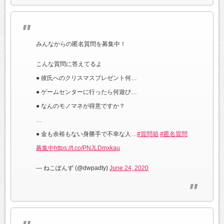
みんなからの匿名質問を募集中！
こんな質問に答えてるよ
● 彼氏へのクリスマスプレゼント何…
● ゲームセンターに行ったら何遊び…
● なんのモノマネが得意ですか？
…
● 金も余裕もない身勝手で不幸な人…
#質問箱
#匿名質問
募集中
https://t.co/PNJLDmxkau
— ねこぽんず (@dwpadty)
June 24, 2020