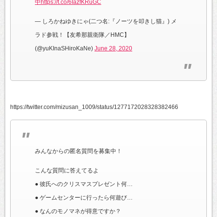
中
https://t.co/6IazfKRuGC
— しろかねゆきにゃ(二つ名:『ノーツを叩きし猫』) メ
ラド参戦！【友希那親衛隊／HMC】
(@yuKInaSHiroKaNe)
June 28, 2020
https://twitter.com/mizusan_1009/status/1277172028328382466
みんなからの匿名質問を募集中！
こんな質問に答えてるよ
● 彼氏へのクリスマスプレゼント何…
● ゲームセンターに行ったら何遊び…
● なんのモノマネが得意ですか？