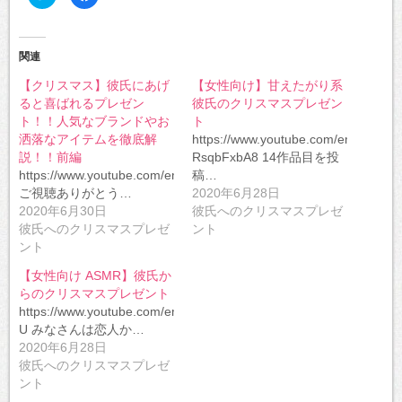
リ
で
ッ
共
ク
有
し
す
て
る
Twitter
に
関連
で
は
共
ク
【クリスマス】彼氏にあげ
【女性向け】甘えたがり系
有
リ
(新
ッ
ると喜ばれるプレゼン
彼氏のクリスマスプレゼン
し
ク
い
し
ト！！人気なブランドやお
ト
ウ
て
洒落なアイテムを徹底解
https://www.youtube.com/embed/3-
ィ
く
ン
だ
説！！前編
RsqbFxbA8 14作品目を投
ド
さ
ウ
い
https://www.youtube.com/embed/CcqZycoP9BI
稿…
で
(新
ご視聴ありがとう…
2020年6月28日
開
し
き
い
2020年6月30日
彼氏へのクリスマスプレゼ
ま
ウ
す)
ィ
彼氏へのクリスマスプレゼ
ント
ン
ント
ド
ウ
で
【女性向け ASMR】彼氏か
開
き
らのクリスマスプレゼント
ま
https://www.youtube.com/embed/naRV3sa4m-
す)
U みなさんは恋人か…
2020年6月28日
彼氏へのクリスマスプレゼ
ント