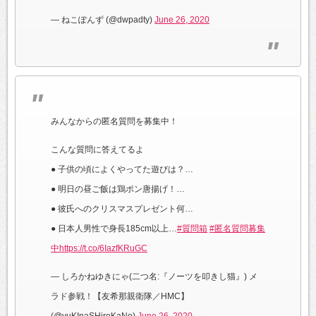
— ねこぽんず (@dwpadty)
June 26, 2020
みんなからの匿名質問を募集中！
こんな質問に答えてるよ
● 子供の頃によくやってた遊びは？…
● 明日の昼ご飯は鶏ポン唐揚げ！…
● 彼氏へのクリスマスプレゼント何…
● 日本人男性で身長185cm以上…
#質問箱
#匿名質問募集
中
https://t.co/6IazfKRuGC
— しろかねゆきにゃ(二つ名:『ノーツを叩きし猫』) メ
ラド参戦！【友希那親衛隊／HMC】
(@yuKInaSHiroKaNe)
June 26, 2020