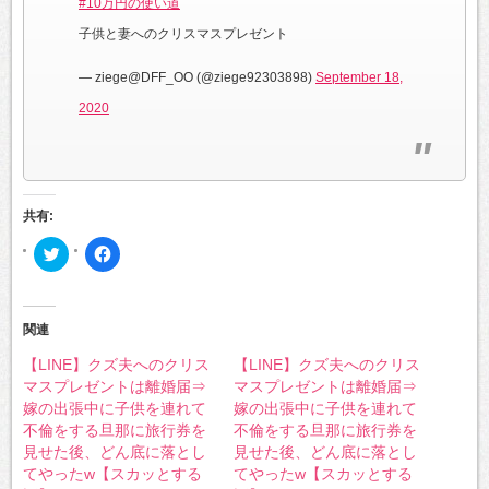
#10万円の使い道
子供と妻へのクリスマスプレゼント
— ziege@DFF_OO (@ziege92303898)
September 18,
2020
共有:
ク
Facebook
リ
で
ッ
共
ク
有
し
す
て
る
Twitter
に
関連
で
は
共
ク
【LINE】クズ夫へのクリス
【LINE】クズ夫へのクリス
有
リ
(新
ッ
マスプレゼントは離婚届⇒
マスプレゼントは離婚届⇒
し
ク
い
し
嫁の出張中に子供を連れて
嫁の出張中に子供を連れて
ウ
て
不倫をする旦那に旅行券を
不倫をする旦那に旅行券を
ィ
く
ン
だ
見せた後、どん底に落とし
見せた後、どん底に落とし
ド
さ
ウ
い
てやったw【スカッとする
てやったw【スカッとする
で
(新