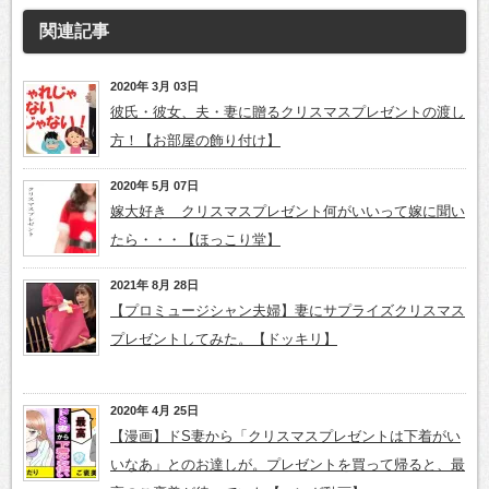
関連記事
2020年 3月 03日
彼氏・彼女、夫・妻に贈るクリスマスプレゼントの渡し
方！【お部屋の飾り付け】
2020年 5月 07日
嫁大好き クリスマスプレゼント何がいいって嫁に聞い
たら・・・【ほっこり堂】
2021年 8月 28日
【プロミュージシャン夫婦】妻にサプライズクリスマス
プレゼントしてみた。【ドッキリ】
2020年 4月 25日
【漫画】ドS妻から「クリスマスプレゼントは下着がい
いなあ」とのお達しが。プレゼントを買って帰ると、最