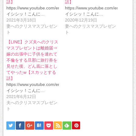
話】
話】
開
し
き
い
https://www.youtube.com/embed/BdMAtHViISI
https://www.youtube.com/embed/Bd
ま
ウ
す)
ィ
イシシッ！こんに…
イシシッ！こんに…
ン
2021年3月18日
2020年12月19日
ド
ウ
妻へのクリスマスプレゼン
妻へのクリスマスプレゼン
で
開
ト
ト
き
ま
【LINE】クズ夫へのクリス
す)
マスプレゼントは離婚届⇒
嫁の出張中に子供を連れて
不倫をする旦那に旅行券を
見せた後、どん底に落とし
てやったw【スカッとする
話】
https://www.youtube.com/embed/BdMAtHViISI
イシシッ！こんに…
2021年6月12日
夫へのクリスマスプレゼン
ト