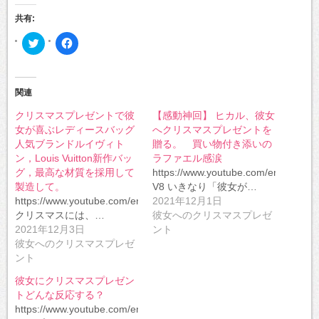
共有:
ク
Facebook
リ
で
ッ
共
ク
有
し
す
て
る
Twitter
に
関連
で
は
共
ク
クリスマスプレゼントで彼
【感動神回】 ヒカル、彼女
有
リ
(新
ッ
女が喜ぶレディースバッグ
へクリスマスプレゼントを
し
ク
い
し
人気ブランドルイヴィト
贈る。 買い物付き添いの
ウ
て
ン，Louis Vuitton新作バッ
ラファエル感涙
ィ
く
ン
だ
グ，最高な材質を採用して
https://www.youtube.com/embed/0L
ド
さ
ウ
い
製造して。
V8 いきなり「彼女が…
で
(新
https://www.youtube.com/embed/0DumUWF9r8Q
2021年12月1日
開
し
き
い
クリスマスには、…
彼女へのクリスマスプレゼ
ま
ウ
す)
ィ
2021年12月3日
ント
ン
彼女へのクリスマスプレゼ
ド
ウ
ント
で
開
き
彼女にクリスマスプレゼン
ま
トどんな反応する？
す)
https://www.youtube.com/embed/ffZ8pUE8Gp0