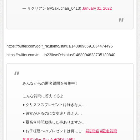
— サクリアン (@Sakuchan_0413)
January 31, 2022
https://twitter.com/golf_rikutomo/status/1488096591034474496
https://twitter.com/m__th23lkscOr/status/1488094828735139840
みんなからの匿名質問を募集中！
こんな質問に答えてるよ
● クリスマスプレゼントは好きな人…
● 彼女がおるのに女友達と遊ぶ人…
● 最高何時間勤務した事ありますか…
● お子様達へのプレゼントは何にし…
#質問箱
#匿名質問
募集中
https://t.co/sHOiDUvWPf